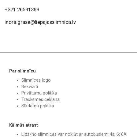
+371 26591363
indra.grase@liepajasslimnica.lv
Par slimnīcu
Slimnīcas logo
Rekvizīti
Privātuma politika
Trauksmes celšana
Sīkdatņu politika
Kā mūs atrast
Līdz/no slimnīcas var nokļūt ar autobusiem: 4s; 6; 6A;