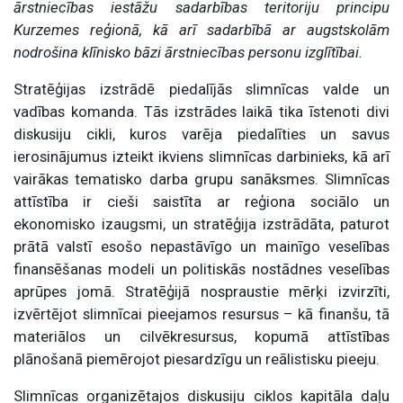
ārstniecības iestāžu sadarbības teritoriju principu
Kurzemes reģionā, kā arī sadarbībā ar augstskolām
nodrošina klīnisko bāzi ārstniecības personu izglītībai.
Stratēģijas izstrādē piedalījās slimnīcas valde un
vadības komanda. Tās izstrādes laikā tika īstenoti divi
diskusiju cikli, kuros varēja piedalīties un savus
ierosinājumus izteikt ikviens slimnīcas darbinieks, kā arī
vairākas tematisko darba grupu sanāksmes. Slimnīcas
attīstība ir cieši saistīta ar reģiona sociālo un
ekonomisko izaugsmi, un stratēģija izstrādāta, paturot
prātā valstī esošo nepastāvīgo un mainīgo veselības
finansēšanas modeli un politiskās nostādnes veselības
aprūpes jomā. Stratēģijā nospraustie mērķi izvirzīti,
izvērtējot slimnīcai pieejamos resursus – kā finanšu, tā
materiālos un cilvēkresursus, kopumā attīstības
plānošanā piemērojot piesardzīgu un reālistisku pieeju.
Slimnīcas organizētajos diskusiju ciklos kapitāla daļu