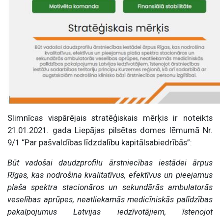
Slimnīcas vispārējais stratēģiskais mērķis ir noteikts
21.01.2021. gada Liepājas pilsētas domes lēmumā Nr.
9/1 “Par pašvaldības līdzdalību kapitālsabiedrībās”:
Būt vadošai daudzprofilu ārstniecības iestādei ārpus
Rīgas, kas nodrošina kvalitatīvus, efektīvus un pieejamus
plaša spektra stacionāros un sekundārās ambulatorās
veselības aprūpes, neatliekamās medicīniskās palīdzības
pakalpojumus Latvijas iedzīvotājiem, īstenojot