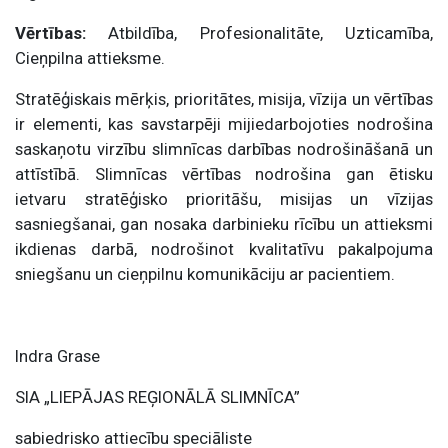
Vērtības:
Atbildība, Profesionalitāte, Uzticamība,
Cieņpilna attieksme.
Stratēģiskais mērķis, prioritātes, misija, vīzija un vērtības
ir elementi, kas savstarpēji mijiedarbojoties nodrošina
saskaņotu virzību slimnīcas darbības nodrošināšanā un
attīstībā. Slimnīcas vērtības nodrošina gan ētisku
ietvaru stratēģisko prioritāšu, misijas un vīzijas
sasniegšanai, gan nosaka darbinieku rīcību un attieksmi
ikdienas darbā, nodrošinot kvalitatīvu pakalpojuma
sniegšanu un cieņpilnu komunikāciju ar pacientiem.
Indra Grase
SIA „LIEPĀJAS REĢIONĀLĀ SLIMNĪCA”
sabiedrisko attiecību speciāliste