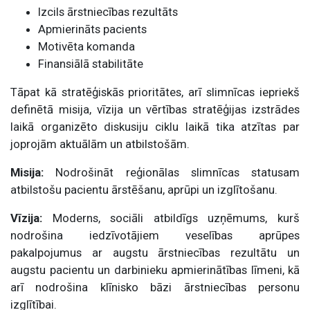
Izcils ārstniecības rezultāts
Apmierināts pacients
Motivēta komanda
Finansiālā stabilitāte
Tāpat kā stratēģiskās prioritātes, arī slimnīcas iepriekš
definētā misija, vīzija un vērtības stratēģijas izstrādes
laikā organizēto diskusiju ciklu laikā tika atzītas par
joprojām aktuālām un atbilstošām.
Misija:
Nodrošināt reģionālas slimnīcas statusam
atbilstošu pacientu ārstēšanu, aprūpi un izglītošanu.
Vīzija:
Moderns, sociāli atbildīgs uzņēmums, kurš
nodrošina iedzīvotājiem veselības aprūpes
pakalpojumus ar augstu ārstniecības rezultātu un
augstu pacientu un darbinieku apmierinātības līmeni, kā
arī nodrošina klīnisko bāzi ārstniecības personu
izglītībai.