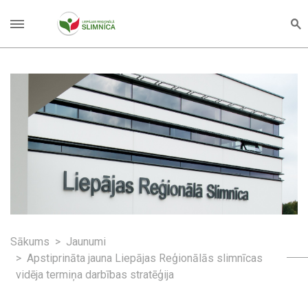
Sākums
Jaunumi
Apstiprināta jauna Liepājas Reģionālās slimnīcas
vidēja termiņa darbības stratēģija