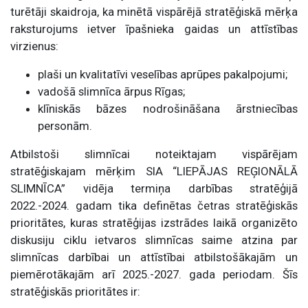
turētāji skaidroja, ka minētā vispārējā stratēģiskā mērķa
raksturojums ietver īpašnieka gaidas un attīstības
virzienus:
plaši un kvalitatīvi veselības aprūpes pakalpojumi;
vadošā slimnīca ārpus Rīgas;
klīniskās bāzes nodrošināšana ārstniecības
personām.
Atbilstoši slimnīcai noteiktajam vispārējam
stratēģiskajam mērķim SIA “LIEPĀJAS REĢIONĀLĀ
SLIMNĪCA” vidēja termiņa darbības stratēģijā
2022.-2024. gadam tika definētas četras stratēģiskās
prioritātes, kuras stratēģijas izstrādes laikā organizēto
diskusiju ciklu ietvaros slimnīcas saime atzina par
slimnīcas darbībai un attīstībai atbilstošākajām un
piemērotākajām arī 2025.-2027. gada periodam. Šīs
stratēģiskās prioritātes ir: