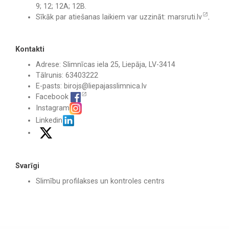
9; 12; 12A; 12B.
Sīkāk par atiešanas laikiem var uzzināt:
marsruti.lv
.
Kontakti
Adrese: Slimnīcas iela 25, Liepāja, LV-3414
Tālrunis: 63403222
E-pasts:
birojs@liepajasslimnica.lv
Facebook
Instagram
Linkedin
Svarīgi
Slimību profilakses un kontroles centrs