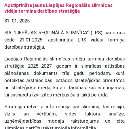
Apstiprināta jauna Liepājas Reģionālās slimnīcas
vidēja termiņa darbības stratēģija
31. 01. 2025.
SIA “LIEPĀJAS REĢIONĀLĀ SLIMNĪCA“ (LRS) padomes
sēdē 21.01.2025. apstiprināta LRS vidēja termiņa
darbības stratēģija.
Liepājas Reģionālās slimnīcas
vidēja termiņa darbības
stratēģija 2025.-2027. gadam ir slimnīcas attīstības
plānošanas dokuments trīs gadu periodam, kurā
noteiktas ārstniecības iestādes stratēģiskās prioritātes
un stratēģiskie mērķi, kā arī darbības, kas īstenojamas,
lai sasniegtu izvirzītos mērķus šajā laikā periodā.
Stratēģijā ietverta informācija par slimnīcu, tās misiju,
vīziju un vērtībām, vides faktoru analīze,
uzņēmējdarbības modeļa raksturojums un cita
slimnīcas darbību raksturojoša informācija.