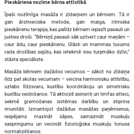
Pieskāriena nozīme bērna attīstībā
Īpaši nozīmīga masāža ir zīdaiņiem un bērniem. Tā ir
gan ārstnieciska metode, gan maiga, ritmiska
pieskārienu terapija, kas palīdz bērnam iepazīt pasauli un
justies droši. “Bērniņš pasauli sāk uztvert caur maņām –
caur ādu, caur pieskārienu. Glāsti un mammas tuvums
rada drošības sajūtu, kas ietekmē visu turpmāko dzīvi,”
stāsta speciāliste.
Masāža bērniem dažādos vecumos – sākot no zīdaiņa
līdz pat skolas vecumam – veicina harmonisku attīstību,
uzlabo līdzsvaru, kustību koordināciju un simetrisku
kustību veidošanos. Tā aktivizē asinsriti un limfas atteci,
sekmē gremošanas sistēmas darbību un stiprina
imunitāti. Izmantojot dažādus masāžas paņēmienus,
iespējams mazināt sāpes, samazināt muskuļu
saspringumu un veicināt fizioloģiska muskuļu tonusa
normalizēšanos.