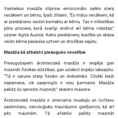
Vienlaikus masāža stiprina emocionālo saikni starp
vecākiem un bērnu, īpaši zīdaini. “Es mācu vecākiem, kā
ar pieskārienu veidot kontaktu ar bērnu. Tas ir mīlestības
pilns process, kurā svarīgi ievērot arī bērna robežas,”
uzsver Agita Auziņa. Katrs pieskāriens, kustība un skaņa
veido bērna pasaules uztveri un drošības sajūtu.
Masāža kā atbalsts pieaugušo veselībai
Pieaugušajiem ārstnieciskā masāža ir iespēja gan
mazināt fiziskas sūdzības, gan uzlabot kopējo labsajūtu.
“Tā ir saruna starp fizisko un dvēselisko. Cilvēki bieži
nepamana, cik saspringts ir viņu ķermenis. Masāža
palīdz šo spriedzi mazināt,” skaidro masiere.
Ārstnieciskā masāža ir ieteicama muskuļu un locītavu
saslimšanu, neiroloģisku traucējumu gadījumos, kā arī
pēc traumām. Tā efektīvi palīdz mazināt