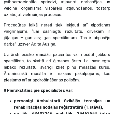
psihoemocionālo spriedzi, atjaunot darbspējas un
veicina organisma vispārēju atjaunošanos, tostarp
uzlabojot vielmaiņas procesus.
Procedūras laikā nereti tiek iekļauti arī elpošanas
vingrinājumi. “Lai sasniegtu rezultātu, cilvēkam ir
jāļaujas – gan sev, gan speciālistam. Tas ir abpusējs
darbs,” uzsver Agita Auziņa.
Uz ārstniecisko masāžu pacientus var nosūtīt jebkurš
speciālists, to skaitā arī ģimenes ārsts. Lai sasniegtu
labāko rezultātu, svarīgi iziet pilnu masāžas kursu.
Ārstnieciskā masāža ir maksas pakalpojums, kas
pieejams arī ar apdrošināšanas polisēm.
!! Pierakstīties pie speciālistes var:
personīgi Ambulatorā fizikālās terapijas un
rehabilitācijas nodaļas reģistratūrā (1.stāvā),
pa tālr.: 63403246, mob.tālr.: 29462554 katru