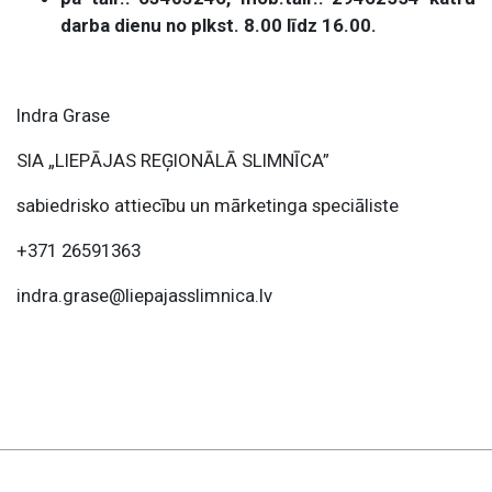
darba dienu no plkst. 8.00 līdz 16.00.
Indra Grase
SIA „LIEPĀJAS REĢIONĀLĀ SLIMNĪCA”
sabiedrisko attiecību un mārketinga speciāliste
+371 26591363
indra.grase@liepajasslimnica.lv