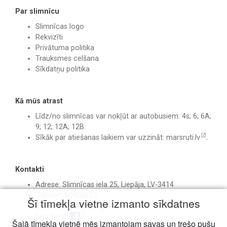
Par slimnīcu
Slimnīcas logo
Rekvizīti
Privātuma politika
Trauksmes celšana
Sīkdatņu politika
Kā mūs atrast
Līdz/no slimnīcas var nokļūt ar autobusiem: 4s; 6; 6A;
9; 12; 12A; 12B.
Sīkāk par atiešanas laikiem var uzzināt:
marsruti.lv
.
Kontakti
Adrese: Slimnīcas iela 25, Liepāja, LV-3414
Tālrunis: 63403222
Šī tīmekļa vietne izmanto sīkdatnes
E-pasts:
birojs@liepajasslimnica.lv
Facebook
Šajā tīmekļa vietnē mēs izmantojam savas un trešo pušu