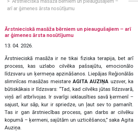
Ārstnieciskā masāža bērniem un pieaugušajiem –
arī ar ģimenes ārsta nosūtījumu
Ārstnieciskā masāža bērniem un pieaugušajiem – arī
ar ģimenes ārsta nosūtījumu
13. 04. 2026.
Ārstnieciskā masāža ir ne tikai fiziska terapija, bet arī
process, kas uzlabo cilvēka pašsajūtu, emocionālo
līdzsvaru un ķermeņa apzināšanos. Liepājas Reģionālās
slimnīcas masāžas meistare
AGITA AUZIŅA
uzsver, ka
būtiskākais ir līdzsvars: “Tad, kad cilvēks jūtas līdzsvarā,
viņš arī atbrīvojas. Ir svarīgi ieklausīties savā ķermenī –
sajust, kur sāp, kur ir spriedze, un ļaut sev to pamanīt.
Tas ir gan ārstniecības process, gan darbs ar cilvēku
kopumā – ķermeni, sajūtām un uzticēšanos,” saka Agita
Auziņa.