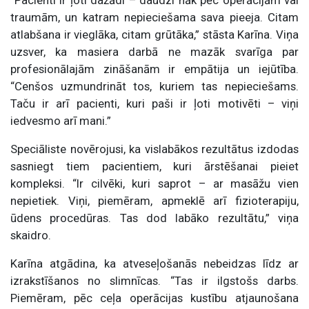
“Pacienti ir ļoti dažādi – daudzi nāk pēc operācijām vai
traumām, un katram nepieciešama sava pieeja. Citam
atlabšana ir vieglāka, citam grūtāka,” stāsta Karīna. Viņa
uzsver, ka masiera darbā ne mazāk svarīga par
profesionālajām zināšanām ir empātija un iejūtība.
“Cenšos uzmundrināt tos, kuriem tas nepieciešams.
Taču ir arī pacienti, kuri paši ir ļoti motivēti – viņi
iedvesmo arī mani.”
Speciāliste novērojusi, ka vislabākos rezultātus izdodas
sasniegt tiem pacientiem, kuri ārstēšanai pieiet
kompleksi. “Ir cilvēki, kuri saprot – ar masāžu vien
nepietiek. Viņi, piemēram, apmeklē arī fizioterapiju,
ūdens procedūras. Tas dod labāko rezultātu,” viņa
skaidro.
Karīna atgādina, ka atveseļošanās nebeidzas līdz ar
izrakstīšanos no slimnīcas. “Tas ir ilgstošs darbs.
Piemēram, pēc ceļa operācijas kustību atjaunošana