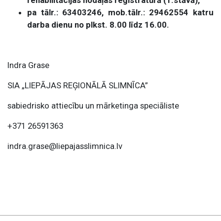
rehabilitācijas nodaļas reģistratūrā (1.stāvā),
pa tālr.: 63403246, mob.tālr.: 29462554 katru
darba dienu no plkst. 8.00 līdz 16.00.
Indra Grase
SIA „LIEPĀJAS REĢIONĀLĀ SLIMNĪCA”
sabiedrisko attiecību un mārketinga speciāliste
+371 26591363
indra.grase@liepajasslimnica.lv