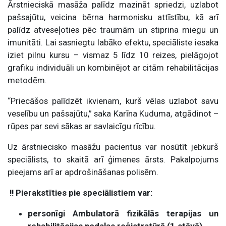
Ārstnieciskā masāža palīdz mazināt spriedzi, uzlabot
pašsajūtu, veicina bērna harmonisku attīstību, kā arī
palīdz atveseļoties pēc traumām un stiprina miegu un
imunitāti. Lai sasniegtu labāko efektu, speciāliste iesaka
iziet pilnu kursu – vismaz 5 līdz 10 reizes, pielāgojot
grafiku individuāli un kombinējot ar citām rehabilitācijas
metodēm.
“Priecāšos palīdzēt ikvienam, kurš vēlas uzlabot savu
veselību un pašsajūtu,” saka Karīna Kuduma, atgādinot –
rūpes par sevi sākas ar savlaicīgu rīcību.
Uz ārstniecisko masāžu pacientus var nosūtīt jebkurš
speciālists, to skaitā arī ģimenes ārsts. Pakalpojums
pieejams arī ar apdrošināšanas polisēm.
!! Pierakstīties pie speciālistiem var:
personīgi Ambulatorā fizikālās terapijas un