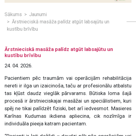
Sākums
Jaunumi
Ārstnieciskā masāža palīdz atgūt labsajūtu un
kustību brīvību
Ārstnieciskā masāža palīdz atgūt labsajūtu un
kustību brīvību
24. 04. 2026.
Pacientiem pēc traumām vai operācijām rehabilitācija
nereti ir ilga un izaicinoša, taču ar profesionālu atbalstu
tas kļūst daudz vieglāk pārvarams. Būtiska loma šajā
procesā ir ārstnieciskajai masāžai un speciālistiem, kuri
spēj ne tikai palīdzēt fiziski, bet arī iedvesmot. Masieres
Karīnas Kudumas ikdiena apliecina, cik nozīmīga ir
individuāla pieeja katram pacientam.