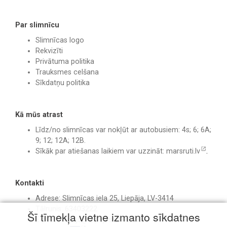
Par slimnīcu
Slimnīcas logo
Rekvizīti
Privātuma politika
Trauksmes celšana
Sīkdatņu politika
Kā mūs atrast
Līdz/no slimnīcas var nokļūt ar autobusiem: 4s; 6; 6A;
9; 12; 12A; 12B.
Sīkāk par atiešanas laikiem var uzzināt:
marsruti.lv
.
Kontakti
Adrese: Slimnīcas iela 25, Liepāja, LV-3414
Tālrunis: 63403222
Šī tīmekļa vietne izmanto sīkdatnes
E-pasts:
birojs@liepajasslimnica.lv