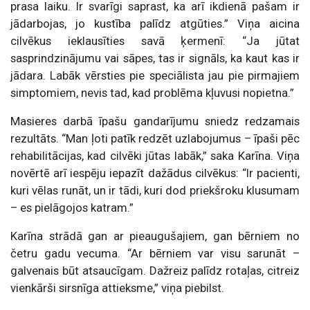
prasa laiku. Ir svarīgi saprast, ka arī ikdienā pašam ir
jādarbojas, jo kustība palīdz atgūties.” Viņa aicina
cilvēkus ieklausīties savā ķermenī: “Ja jūtat
sasprindzinājumu vai sāpes, tas ir signāls, ka kaut kas ir
jādara. Labāk vērsties pie speciālista jau pie pirmajiem
simptomiem, nevis tad, kad problēma kļuvusi nopietna.”
Masieres darbā īpašu gandarījumu sniedz redzamais
rezultāts. “Man ļoti patīk redzēt uzlabojumus – īpaši pēc
rehabilitācijas, kad cilvēki jūtas labāk,” saka Karīna. Viņa
novērtē arī iespēju iepazīt dažādus cilvēkus: “Ir pacienti,
kuri vēlas runāt, un ir tādi, kuri dod priekšroku klusumam
– es pielāgojos katram.”
Karīna strādā gan ar pieaugušajiem, gan bērniem no
četru gadu vecuma. “Ar bērniem var visu sarunāt –
galvenais būt atsaucīgam. Dažreiz palīdz rotaļas, citreiz
vienkārši sirsnīga attieksme,” viņa piebilst.