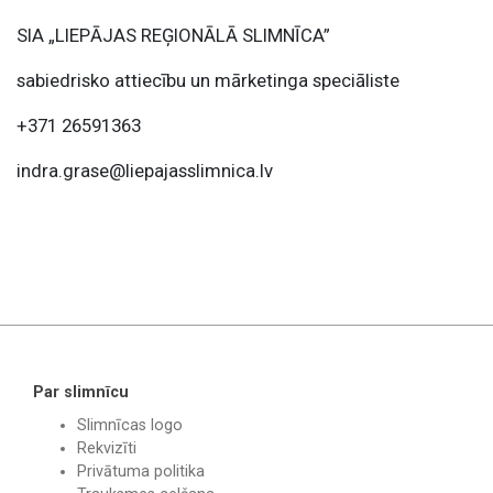
SIA „LIEPĀJAS REĢIONĀLĀ SLIMNĪCA”
sabiedrisko attiecību un mārketinga speciāliste
+371 26591363
indra.grase@liepajasslimnica.lv
Par slimnīcu
Slimnīcas logo
Rekvizīti
Privātuma politika