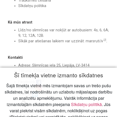
Trauksmes celšana
Sīkdatņu politika
Kā mūs atrast
Līdz/no slimnīcas var nokļūt ar autobusiem: 4s; 6; 6A;
9; 12; 12A; 12B.
Sīkāk par atiešanas laikiem var uzzināt:
marsruti.lv
.
Kontakti
Adrese: Slimnīcas iela 25, Liepāja, LV-3414
Tālrunis: 63403222
Šī tīmekļa vietne izmanto sīkdatnes
E-pasts:
birojs@liepajasslimnica.lv
Facebook
Šajā tīmekļa vietnē mēs izmantojam savas un trešo pušu
Instagram
sīkdatnes, lai nodrošinātu un uzlabotu mājaslapas darbību
Linkedin
un analizētu apmeklējumu. Vairāk informācija par
izmantotajām sīkdatnēm pieejama
Sīkdatņu politikā
. Jūs
varat piekrist visām sīkdatnēm, noklikšķinot uz pogas
“Piekrist visām” vai noraidīt tās, noklikšķinot uz pogas