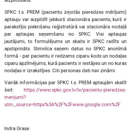
aizpildīšanu.
SPKC t.s. PREM (pacientu ziņotās pieredzes mērījumi)
aptauju var aizpildīt jebkurš stacionāra pacients, kurš ir
parakstījis piekrišanu reģistratūrā vai stacionāra nodaļā
par aptaujas saņemšanu no SPKC. Visi aptaujas
jautājumi, to formulējums un skaits ir SPKC radīts un
apstiprināts. Slimnīca saņem datus no SPKC anonīmā
formā - par pacientu ir redzams ciparu kods un nodaļas
ciparu apzīmējums, kurā pacients ir iestājies un no kuras
nodaļas ir izrakstījies. Citi personas dati nav zināmi.
Vairāk informācijas par SPKC t.s. PREM aptaujām skatīt
šeit:
https://www.spkc.gov.lv/lv/pacientu-pieredzes-
merijumi?
utm_source=https%3A%2F%2Fwww.google.com%2F
Indra Grase