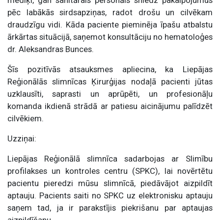
mediķi, gan sanitārais personāls sniedz pakalpojumus
pēc labākās sirdsapziņas, radot drošu un cilvēkam
draudzīgu vidi. Kāda paciente pieminēja īpašu atbalstu
ārkārtas situācijā, saņemot konsultāciju no hematoloģes
dr. Aleksandras Bunces.
Šīs pozitīvās atsauksmes apliecina, ka Liepājas
Reģionālās slimnīcas Ķirurģijas nodaļā pacienti jūtas
uzklausīti, saprasti un aprūpēti, un profesionāļu
komanda ikdienā strādā ar patiesu aicinājumu palīdzēt
cilvēkiem.
Uzziņai:
Liepājas Reģionālā slimnīca sadarbojas ar Slimību
profilakses un kontroles centru (SPKC), lai novērtētu
pacientu pieredzi mūsu slimnīcā, piedāvājot aizpildīt
aptauju. Pacients saiti no SPKC uz elektronisku aptauju
saņem tad, ja ir parakstījis piekrišanu par aptaujas