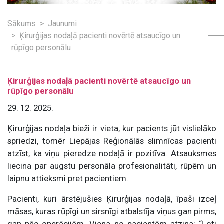
Sākums
Jaunumi
Ķirurģijas nodaļā pacienti novērtē atsaucīgo un
rūpīgo personālu
Ķirurģijas nodaļā pacienti novērtē atsaucīgo un
rūpīgo personālu
29. 12. 2025.
Ķirurģijas nodaļa bieži ir vieta, kur pacients jūt vislielāko
spriedzi, tomēr Liepājas Reģionālās slimnīcas pacienti
atzīst, ka viņu pieredze nodaļā ir pozitīva. Atsauksmes
liecina par augstu personāla profesionalitāti, rūpēm un
laipnu attieksmi pret pacientiem.
Pacienti, kuri ārstējušies Ķirurģijas nodaļā, īpaši izceļ
māsas, kuras rūpīgi un sirsnīgi atbalstīja viņus gan pirms,