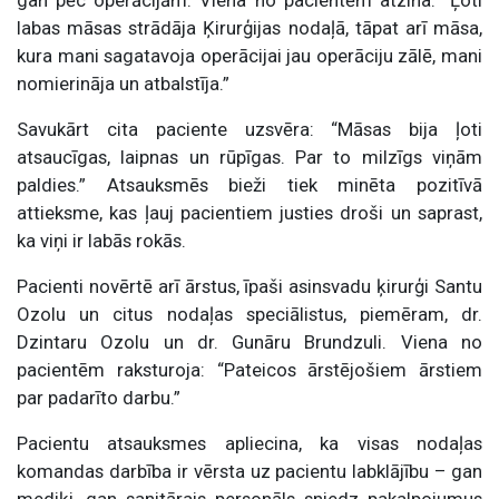
gan pēc operācijām. Viena no pacientēm atzina: “Ļoti
labas māsas strādāja Ķirurģijas nodaļā, tāpat arī māsa,
kura mani sagatavoja operācijai jau operāciju zālē, mani
nomierināja un atbalstīja.”
Savukārt cita paciente uzsvēra: “Māsas bija ļoti
atsaucīgas, laipnas un rūpīgas. Par to milzīgs viņām
paldies.” Atsauksmēs bieži tiek minēta pozitīvā
attieksme, kas ļauj pacientiem justies droši un saprast,
ka viņi ir labās rokās.
Pacienti novērtē arī ārstus, īpaši asinsvadu ķirurģi Santu
Ozolu un citus nodaļas speciālistus, piemēram, dr.
Dzintaru Ozolu un dr. Gunāru Brundzuli. Viena no
pacientēm raksturoja: “Pateicos ārstējošiem ārstiem
par padarīto darbu.”
Pacientu atsauksmes apliecina, ka visas nodaļas
komandas darbība ir vērsta uz pacientu labklājību – gan