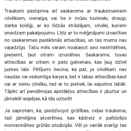
Trauksmi pastiprina arī saskarsme ar trauksmainiem
cilvēkiem, vienalga, vai tie ir mūsu tuvinieki, draugi,
darba kolēģi, ar ko līdzās strādājam, cilvēki, kuriem
sniedzam pakalpojumu. Līdz ar to mēģinājumi izvairīties
no saskarsmes pasliktinās attiecības, un tas mums nav
vajadzīgs. Taču mēs varam noskaņot sevi nestrīdēties,
pieņemt, ļaut otram izrunāties. Saskarsme, tuvas
attiecības ar citiem ir pats galvenais, kas ļauj dzīvē
justies labi. Pētījumi liecina, ka pat, ja cilvēkam nav
naudas vai veiksmīga karjera, bet ir labas attiecības kaut
vai ar vienu cilvēku, tad ar to pietiek, lai sajustos labāk.
Tāpēc arī pandēmijas apstākļos attiecības ir jāuztur un
jāmeklē iespējas, kā tās uzturēt.
Ja saprotam, ka, piedzīvojot grūtības, ceļas trauksme,
tad jāmēģina atcerēties, kas kādreiz ir palīdzējis
nomierināties grūtās situācijās. Vēl jo vairāk svarīgi tas