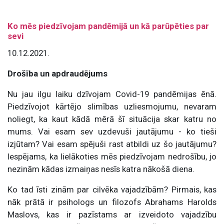
Ko mēs piedzīvojam pandēmijā un kā parūpēties par
sevi
10.12.2021.
Drošība un apdraudējums
Nu jau ilgu laiku dzīvojam Covid-19 pandēmijas ēnā.
Piedzīvojot kārtējo slimības uzliesmojumu, nevaram
noliegt, ka kaut kādā mērā šī situācija skar katru no
mums. Vai esam sev uzdevuši jautājumu - ko tieši
izjūtam? Vai esam spējuši rast atbildi uz šo jautājumu?
Iespējams, ka lielākoties mēs piedzīvojam nedrošību, jo
nezinām kādas izmaiņas nesīs katra nākošā diena.
Ko tad īsti zinām par cilvēka vajadzībām? Pirmais, kas
nāk prātā ir psihologs un filozofs
Abrahams Harolds
Maslovs, kas ir pazīstams ar izveidoto vajadzību