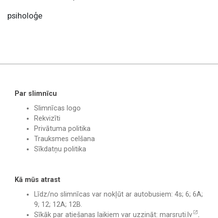
psiholoģe
Par slimnīcu
Slimnīcas logo
Rekvizīti
Privātuma politika
Trauksmes celšana
Sīkdatņu politika
Kā mūs atrast
Līdz/no slimnīcas var nokļūt ar autobusiem: 4s; 6; 6A;
9; 12; 12A; 12B.
Sīkāk par atiešanas laikiem var uzzināt:
marsruti.lv
.