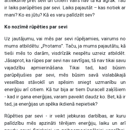
attieksmē pret sevi un citiem vairs nav tā kā agrāk. Tad
ir laiks parūpēties par sevi. Laiks pajautāt – kas notiek ar
mani? Ko es jūtu? Kā es varu palīdzēt sev?
Ko nozīmē rūpēties par sevi
Uz jautājumu, vai mēs par sevi rūpējamies, vairums no
mums atbildētu: „Protams”. Taču, ja mums pajautātu, kā
tieši mēs to darām, visdrīzāk nespētu uzreiz atbildēt.
Jāsaprot, ka rūpes par sevi nav savtīgas, tā nav tikai savu
vajadzību apmierināšana. Tikai tad, kad būsim
parūpējušies par sevi, mēs būsim savā vislabākajā
veselības stāvoklī un spēsim sniegt uzmanību un
enerģiju arī citiem. Kā tur bija ar tiem Duracell zaķīšiem
- kad ir gana enerģijas, varam paveikt daudz ko. Bet, kā ir
tad, ja enerģijas un spēka ikdienā nepietiek?
Rūpēties par sevi - ir veikt jebkuras darbības, ar kuru
palīdzību mēs apzināti tērējam enerģiju, laiku un arī