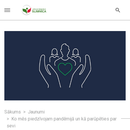
Sākums
Jaunumi
Ko mēs piedzīvojam pandēmijā un kā parūpēties par
sevi