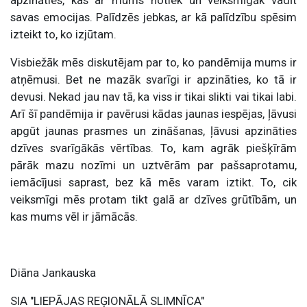
savas emocijas. Palīdzēs jebkas, ar kā palīdzību spēsim
izteikt to, ko izjūtam.
Visbiežāk mēs diskutējam par to, ko pandēmija mums ir
atņēmusi. Bet ne mazāk svarīgi ir apzināties, ko tā ir
devusi. Nekad jau nav tā, ka viss ir tikai slikti vai tikai labi.
Arī šī pandēmija ir pavērusi kādas jaunas iespējas, ļāvusi
apgūt jaunas prasmes un zināšanas, ļāvusi apzināties
dzīves svarīgākās vērtības. To, kam agrāk piešķīrām
pārāk mazu nozīmi un uztvērām par pašsaprotamu,
iemācījusi saprast, bez kā mēs varam iztikt. To, cik
veiksmīgi mēs protam tikt galā ar dzīves grūtībām, un
kas mums vēl ir jāmācās.
Diāna Jankauska
SIA "LIEPĀJAS REĢIONĀLĀ SLIMNĪCA"