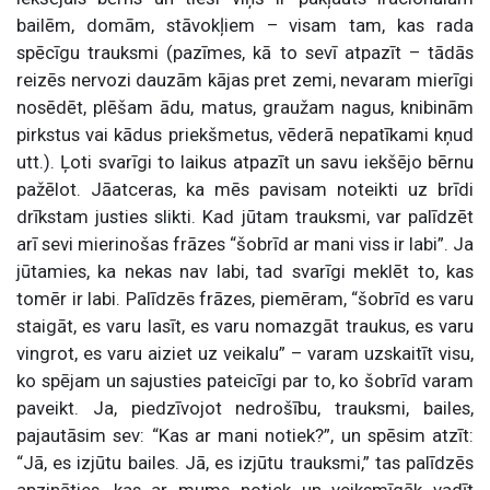
bailēm, domām, stāvokļiem – visam tam, kas rada
spēcīgu trauksmi (pazīmes, kā to sevī atpazīt – tādās
reizēs nervozi dauzām kājas pret zemi, nevaram mierīgi
nosēdēt, plēšam ādu, matus, graužam nagus, knibinām
pirkstus vai kādus priekšmetus, vēderā nepatīkami kņud
utt.). Ļoti svarīgi to laikus atpazīt un savu iekšējo bērnu
pažēlot. Jāatceras, ka mēs pavisam noteikti uz brīdi
drīkstam justies slikti. Kad jūtam trauksmi, var palīdzēt
arī sevi mierinošas frāzes “šobrīd ar mani viss ir labi”. Ja
jūtamies, ka nekas nav labi, tad svarīgi meklēt to, kas
tomēr ir labi. Palīdzēs frāzes, piemēram, “šobrīd es varu
staigāt, es varu lasīt, es varu nomazgāt traukus, es varu
vingrot, es varu aiziet uz veikalu” – varam uzskaitīt visu,
ko spējam un sajusties pateicīgi par to, ko šobrīd varam
paveikt. Ja, piedzīvojot nedrošību, trauksmi, bailes,
pajautāsim sev: “Kas ar mani notiek?”, un spēsim atzīt:
“Jā, es izjūtu bailes. Jā, es izjūtu trauksmi,” tas palīdzēs
apzināties, kas ar mums notiek un veiksmīgāk vadīt