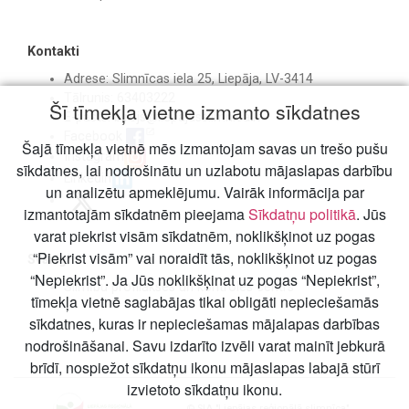
Kontakti
Adrese: Slimnīcas iela 25, Liepāja, LV-3414
Tālrunis: 63403222
Šī tīmekļa vietne izmanto sīkdatnes
E-pasts:
birojs@liepajasslimnica.lv
Facebook
Šajā tīmekļa vietnē mēs izmantojam savas un trešo pušu
Instagram
sīkdatnes, lai nodrošinātu un uzlabotu mājaslapas darbību
Linkedin
un analizētu apmeklējumu. Vairāk informācija par
izmantotajām sīkdatnēm pieejama
Sīkdatņu politikā
. Jūs
varat piekrist visām sīkdatnēm, noklikšķinot uz pogas
“Piekrist visām” vai noraidīt tās, noklikšķinot uz pogas
Svarīgi
“Nepiekrist”. Ja Jūs noklikšķinat uz pogas “Nepiekrist”,
Slimību profilakses un kontroles centrs
tīmekļa vietnē saglabājas tikai obligāti nepieciešamās
sīkdatnes, kuras ir nepieciešamas mājalapas darbības
nodrošināšanai. Savu izdarīto izvēli varat mainīt jebkurā
brīdī, nospiežot sīkdatņu ikonu mājaslapas labajā stūrī
izvietoto sīkdatņu ikonu.
© SIA "Liepājas reģionālā slimnīca"