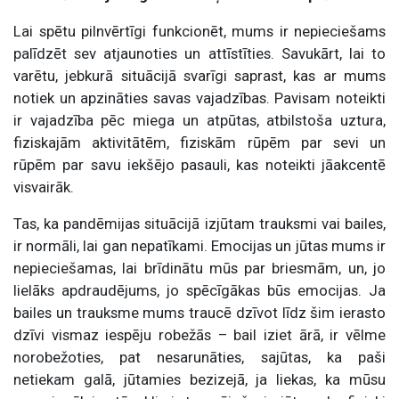
Lai spētu pilnvērtīgi funkcionēt, mums ir nepieciešams
palīdzēt sev atjaunoties un attīstīties. Savukārt, lai to
varētu, jebkurā situācijā svarīgi saprast, kas ar mums
notiek un apzināties savas vajadzības. Pavisam noteikti
ir vajadzība pēc miega un atpūtas, atbilstoša uztura,
fiziskajām aktivitātēm, fiziskām rūpēm par sevi un
rūpēm par savu iekšējo pasauli, kas noteikti jāakcentē
visvairāk.
Tas, ka pandēmijas situācijā izjūtam trauksmi vai bailes,
ir normāli, lai gan nepatīkami. Emocijas un jūtas mums ir
nepieciešamas, lai brīdinātu mūs par briesmām, un, jo
lielāks apdraudējums, jo spēcīgākas būs emocijas. Ja
bailes un trauksme mums traucē dzīvot līdz šim ierasto
dzīvi vismaz iespēju robežās – bail iziet ārā, ir vēlme
norobežoties, pat nesarunāties, sajūtas, ka paši
netiekam galā, jūtamies bezizejā, ja liekas, ka mūsu