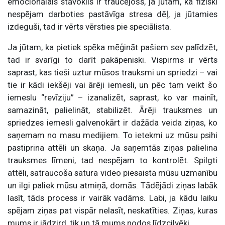
emocionālais stāvoklis ir traucējošs, ja jūtam, ka fiziski
nespējam darboties pastāvīga stresa dēļ, ja jūtamies
izdeguši, tad ir vērts vērsties pie speciālista.
Ja jūtam, ka pietiek spēka mēģināt pašiem sev palīdzēt,
tad ir svarīgi to darīt pakāpeniski. Vispirms ir vērts
saprast, kas tieši uztur mūsos trauksmi un spriedzi – vai
tie ir kādi iekšēji vai ārēji iemesli, un pēc tam veikt šo
iemeslu “revīziju” – izanalizēt, saprast, ko var mainīt,
samazināt, palielināt, stabilizēt. Ārēji trauksmes un
spriedzes iemesli galvenokārt ir dažāda veida ziņas, ko
saņemam no masu medijiem. To ietekmi uz mūsu psihi
pastiprina attēli un skaņa. Ja saņemtās ziņas palielina
trauksmes līmeni, tad nespējam to kontrolēt. Spilgti
attēli, satraucoša satura video piesaista mūsu uzmanību
un ilgi paliek mūsu atmiņā, domās. Tādējādi ziņas labāk
lasīt, tāds process ir vairāk vadāms. Labi, ja kādu laiku
spējam ziņas pat vispār nelasīt, neskatīties. Ziņas, kuras
mums ir jādzird, tik un tā mums nodos līdzcilvēki.