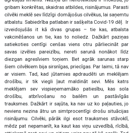
gribam konkrētas, skaidras atbildes, risinājumus. Parasti
cilvēki meklē sev līdzīgi domājošus cilvēkus, lai saņemtu
atbalstu. Sabiedrība patlaban ir sašķelta Covid-19 dēļ.
Ir
izveidojušās it kā divas grupas – tie kas, atbalsta
vakcinēšanos un tie, kas to noliedz. Dažkārt paziņas
satiekoties centīgi cenšas viens otru pārliecināt par
savas izvēles pareizību, nereti sarunā nonākot līdz
diezgan agresīviem toņiem. Bet agrāk sarunas starp
šiem cilvēkiem bija sirsnīgas, priecīgas. Par laimi, tā nav
ar visiem. Tad, kad jūtamies apdraudēti un meklējam
drošību, ir tik viegli ļaut maldināt sevi. Mēs katrs
meklējam sev vispieņemamāko patiesību, kas sola
drošību, atbrīvošanu no bailēm un pastāvīgās
trauksmes. Dažkārt ir sajūta, ka nav uz ko paļauties, jo
neviens nezina ātru un simtprocentīgi drošu situācijas
risinājumu. Cilvēki, pārāk ilgi esot trauksmes stāvoklī,
mēdz pat nepamanīt, ka kaut kas viņu uzvedībā, rīcībā,