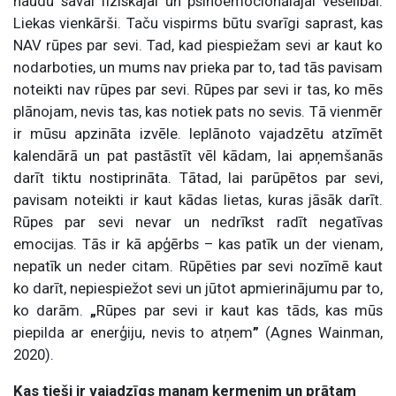
naudu savai fiziskajai un psihoemocionālajai veselībai.
Liekas vienkārši. Taču vispirms būtu svarīgi saprast, kas
NAV rūpes par sevi. Tad, kad piespiežam sevi ar kaut ko
nodarboties, un mums nav prieka par to, tad tās pavisam
noteikti nav rūpes par sevi.
Rūpes par sevi ir tas, ko mēs
plānojam, nevis tas, kas notiek pats no sevis. Tā vienmēr
ir mūsu apzināta izvēle. Ieplānoto vajadzētu atzīmēt
kalendārā un pat pastāstīt vēl kādam, lai apņemšanās
darīt tiktu nostiprināta. Tātad, lai parūpētos par sevi,
pavisam noteikti ir kaut kādas lietas, kuras jāsāk darīt.
Rūpes par sevi nevar un nedrīkst radīt negatīvas
emocijas. Tās ir kā apģērbs – kas patīk un der vienam,
nepatīk un neder citam. Rūpēties par sevi nozīmē kaut
ko darīt, nepiespiežot sevi un jūtot apmierinājumu par to,
ko darām.
„
Rūpes
par sevi ir kaut kas tāds, kas mūs
piepilda ar enerģiju, nevis to atņem
”
(Agnes Wainman,
2020).
Kas tieši ir vajadzīgs manam ķermenim un prātam