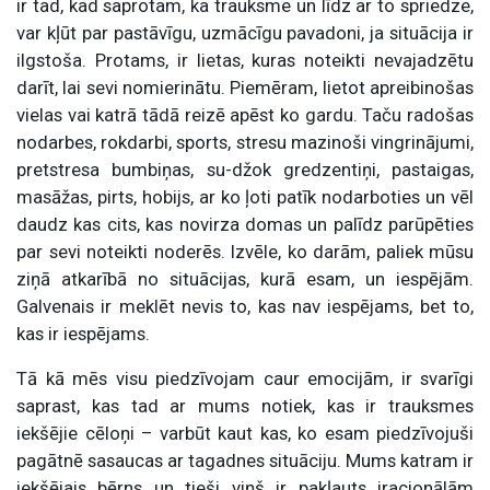
ir tad, kad saprotam, ka trauksme un līdz ar to spriedze,
var kļūt par pastāvīgu, uzmācīgu pavadoni, ja situācija ir
ilgstoša. Protams, ir lietas, kuras noteikti nevajadzētu
darīt, lai sevi nomierinātu. Piemēram, lietot apreibinošas
vielas vai katrā tādā reizē apēst ko gardu. Taču radošas
nodarbes, rokdarbi, sports, stresu mazinoši vingrinājumi,
pretstresa bumbiņas, su-džok gredzentiņi, pastaigas,
masāžas, pirts, hobijs, ar ko ļoti patīk nodarboties un vēl
daudz kas cits, kas novirza domas un palīdz parūpēties
par sevi noteikti noderēs. Izvēle, ko darām, paliek mūsu
ziņā atkarībā no situācijas, kurā esam, un iespējām.
Galvenais ir meklēt nevis to, kas nav iespējams, bet to,
kas ir iespējams.
Tā kā mēs visu piedzīvojam caur emocijām, ir svarīgi
saprast, kas tad ar mums notiek, kas ir trauksmes
iekšējie cēloņi – varbūt kaut kas, ko esam piedzīvojuši
pagātnē sasaucas ar tagadnes situāciju. Mums katram ir
iekšējais bērns un tieši viņš ir pakļauts iracionālām