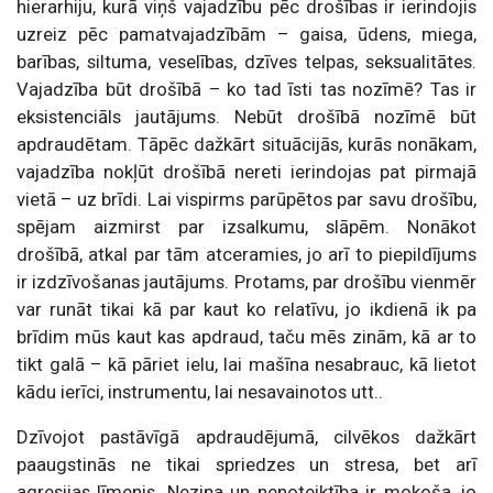
hierarhiju, kurā viņš vajadzību pēc drošības ir ierindojis
uzreiz pēc pamatvajadzībām – gaisa, ūdens, miega,
barības, siltuma, veselības, dzīves telpas, seksualitātes.
Vajadzība būt drošībā – ko tad īsti tas nozīmē? Tas ir
eksistenciāls jautājums. Nebūt drošībā nozīmē būt
apdraudētam. Tāpēc dažkārt situācijās, kurās nonākam,
vajadzība nokļūt drošībā nereti ierindojas pat pirmajā
vietā – uz brīdi. Lai vispirms parūpētos par savu drošību,
spējam aizmirst par izsalkumu, slāpēm. Nonākot
drošībā, atkal par tām atceramies, jo arī to piepildījums
ir izdzīvošanas jautājums. Protams, par drošību vienmēr
var runāt tikai kā par kaut ko relatīvu, jo ikdienā ik pa
brīdim mūs kaut kas apdraud, taču mēs zinām, kā ar to
tikt galā – kā pāriet ielu, lai mašīna nesabrauc, kā lietot
kādu ierīci, instrumentu, lai nesavainotos utt..
Dzīvojot pastāvīgā apdraudējumā, cilvēkos dažkārt
paaugstinās ne tikai spriedzes un stresa, bet arī
agresijas līmenis. Neziņa un nenoteiktība ir mokoša, jo