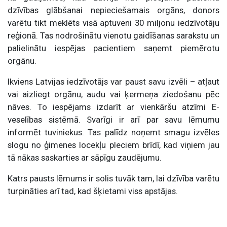
dzīvības glābšanai nepieciešamais orgāns, donors
varētu tikt meklēts visā aptuveni 30 miljonu iedzīvotāju
reģionā. Tas nodrošinātu vienotu gaidīšanas sarakstu un
palielinātu iespējas pacientiem saņemt piemērotu
orgānu.
Ikviens Latvijas iedzīvotājs var paust savu izvēli – atļaut
vai aizliegt orgānu, audu vai ķermeņa ziedošanu pēc
nāves. To iespējams izdarīt ar vienkāršu atzīmi E-
veselības sistēmā. Svarīgi ir arī par savu lēmumu
informēt tuviniekus. Tas palīdz noņemt smagu izvēles
slogu no ģimenes locekļu pleciem brīdī, kad viņiem jau
tā nākas saskarties ar sāpīgu zaudējumu.
Katrs pausts lēmums ir solis tuvāk tam, lai dzīvība varētu
turpināties arī tad, kad šķietami viss apstājas.