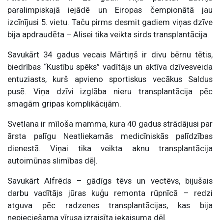
paralimpiskajā iejādē un Eiropas čempionātā jau
izcīnījusi 5. vietu. Taču pirms desmit gadiem viņas dzīve
bija apdraudēta – Alisei tika veikta sirds transplantācija.
Savukārt 34 gadus vecais Mārtiņš ir divu bērnu tētis,
biedrības “Kustību spēks” vadītājs un aktīva dzīvesveida
entuziasts, kurš apvieno sportiskus vecākus Saldus
pusē. Viņa dzīvi izglāba nieru transplantācija pēc
smagām gripas komplikācijām.
Svetlana ir mīloša mamma, kura 40 gadus strādājusi par
ārsta palīgu Neatliekamās medicīniskās palīdzības
dienestā. Viņai tika veikta aknu transplantācija
autoimūnas slimības dēļ.
Savukārt Alfrēds – gādīgs tēvs un vectēvs, bijušais
darbu vadītājs jūras kuģu remonta rūpnīcā – redzi
atguva pēc radzenes transplantācijas, kas bija
nepieciešama vīrusa izraisīta iekaisuma dēļ.