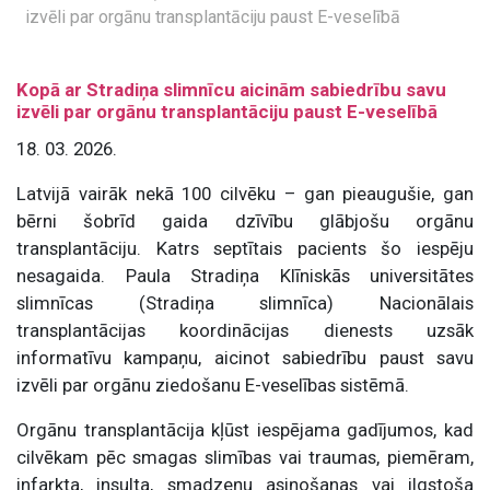
izvēli par orgānu transplantāciju paust E-veselībā
Kopā ar Stradiņa slimnīcu aicinām sabiedrību savu
izvēli par orgānu transplantāciju paust E-veselībā
18. 03. 2026.
Latvijā vairāk nekā 100 cilvēku – gan pieaugušie, gan
bērni šobrīd gaida dzīvību glābjošu orgānu
transplantāciju. Katrs septītais pacients šo iespēju
nesagaida. Paula Stradiņa Klīniskās universitātes
slimnīcas (Stradiņa slimnīca) Nacionālais
transplantācijas koordinācijas dienests uzsāk
informatīvu kampaņu, aicinot sabiedrību paust savu
izvēli par orgānu ziedošanu E-veselības sistēmā.
Orgānu transplantācija kļūst iespējama gadījumos, kad
cilvēkam pēc smagas slimības vai traumas, piemēram,
infarkta, insulta, smadzeņu asiņošanas vai ilgstoša