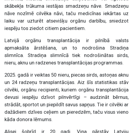
skābekļa trūkuma iestājas smadzeņu nāve. Smadzeņu
nāve nozīmē cilvēka nāvi, taču medicīnas iekārtas uz
laiku var uzturēt atsevišķu orgānu darbību, sniedzot
iespēju tos ziedot citiem pacientiem.
Latvijā orgānu transplantācija ir pilnībā valsts
apmaksāta ārstēšana, un to nodrošina Stradiņa
slimnīca. Stradiņa slimnīcā tiek nodrošinātas sirds,
nieru, aknu un radzenes transplantācijas programmas.
2025. gadā ir veiktas 50 nieru, piecas sirds, astoņas aknu
un 24 radzeņu transplantācijas. Aiz šīs statistikas stāv
cilvēki, orgānu recipienti, kuriem orgānu transplantācija
devusi iespēju dzīvot pilnvērtīgi – audzināt bērnus,
strādāt, sportot un piepildīt savus sapņus. Tie ir cilvēki ar
dažādiem dzīves ceļiem un pieredzēm, taču visus vieno
kāda donora lēmums.
Alisei šobrīd ir 20 gadi. Viņa pārstāv Latviju