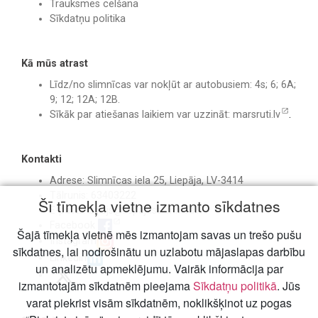
Trauksmes celšana
Sīkdatņu politika
Kā mūs atrast
Līdz/no slimnīcas var nokļūt ar autobusiem: 4s; 6; 6A;
9; 12; 12A; 12B.
Sīkāk par atiešanas laikiem var uzzināt:
marsruti.lv
.
Kontakti
Adrese: Slimnīcas iela 25, Liepāja, LV-3414
Tālrunis: 63403222
Šī tīmekļa vietne izmanto sīkdatnes
E-pasts:
birojs@liepajasslimnica.lv
Facebook
Šajā tīmekļa vietnē mēs izmantojam savas un trešo pušu
Instagram
sīkdatnes, lai nodrošinātu un uzlabotu mājaslapas darbību
Linkedin
un analizētu apmeklējumu. Vairāk informācija par
izmantotajām sīkdatnēm pieejama
Sīkdatņu politikā
. Jūs
varat piekrist visām sīkdatnēm, noklikšķinot uz pogas