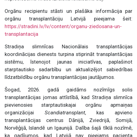
Orgānu recipientu stāsti un plašāka informācija par
orgānu transplantāciju Latvijā pieejama šeit:
https://stradini.lv/lv/content/organu-ziedosana-un-
transplantacija
Stradiņa slimnīcas Nacionālais transplantācijas
koordinācijas dienests turpina stiprināt transplantācijas
sistēmu, īstenojot jaunas iniciatīvas, paplašinot
starptautisko sadarbību un aktualizējot sabiedrības
līdzatbildību orgānu transplantācijas jautājumos.
Šogad, 2026. gadā gaidāms nozīmīgs solis
transplantācijas jomas attīstībā, kad Stradiņa slimnīca
pievienosies starptautiskajai orgānu apmaiņas
organizācijai
Scandiatransplant
, kas apvieno
transplantācijas centrus Dānijā, Zviedrijā, Somijā,
Norvēģijā, Islandē un Igaunijā. Dalība šajā tīklā nozīmē,
ka gadījumos, kad Latvijā nav pieejams pacienta