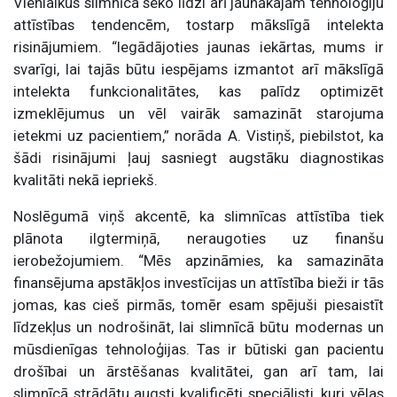
Vienlaikus slimnīca seko līdzi arī jaunākajām tehnoloģiju
attīstības tendencēm, tostarp mākslīgā intelekta
risinājumiem. “Iegādājoties jaunas iekārtas, mums ir
svarīgi, lai tajās būtu iespējams izmantot arī mākslīgā
intelekta funkcionalitātes, kas palīdz optimizēt
izmeklējumus un vēl vairāk samazināt starojuma
ietekmi uz pacientiem,” norāda A. Vistiņš, piebilstot, ka
šādi risinājumi ļauj sasniegt augstāku diagnostikas
kvalitāti nekā iepriekš.
Noslēgumā viņš akcentē, ka slimnīcas attīstība tiek
plānota ilgtermiņā, neraugoties uz finanšu
ierobežojumiem. “Mēs apzināmies, ka samazināta
finansējuma apstākļos investīcijas un attīstība bieži ir tās
jomas, kas cieš pirmās, tomēr esam spējuši piesaistīt
līdzekļus un nodrošināt, lai slimnīcā būtu modernas un
mūsdienīgas tehnoloģijas. Tas ir būtiski gan pacientu
drošībai un ārstēšanas kvalitātei, gan arī tam, lai
slimnīcā strādātu augsti kvalificēti speciālisti, kuri vēlas