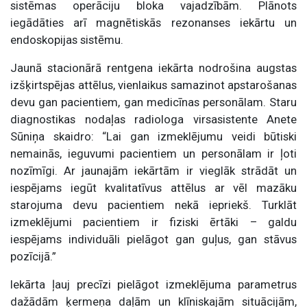
sistēmas operāciju bloka vajadzībām. Plānots
iegādāties arī magnētiskās rezonanses iekārtu un
endoskopijas sistēmu.
Jaunā stacionārā rentgena iekārta nodrošina augstas
izšķirtspējas attēlus, vienlaikus samazinot apstarošanas
devu gan pacientiem, gan medicīnas personālam. Staru
diagnostikas nodaļas radiologa virsasistente Anete
Sūniņa skaidro: “Lai gan izmeklējumu veidi būtiski
nemainās, ieguvumi pacientiem un personālam ir ļoti
nozīmīgi. Ar jaunajām iekārtām ir vieglāk strādāt un
iespējams iegūt kvalitatīvus attēlus ar vēl mazāku
starojuma devu pacientiem nekā iepriekš. Turklāt
izmeklējumi pacientiem ir fiziski ērtāki – galdu
iespējams individuāli pielāgot gan guļus, gan stāvus
pozīcijā.”
Iekārta ļauj precīzi pielāgot izmeklējuma parametrus
dažādām ķermeņa daļām un klīniskajām situācijām,