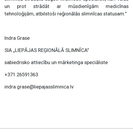
un prot strādāt ar mūsdienīgām medicīnas
tehnoloģijām, atbilstoši reģionālās slimnīcas statusam.”
Indra Grase
SIA „LIEPĀJAS REĢIONĀLĀ SLIMNĪCA”
sabiedrisko attiecību un mārketinga speciāliste
+371 26591363
indra.grase@liepajasslimnica.lv