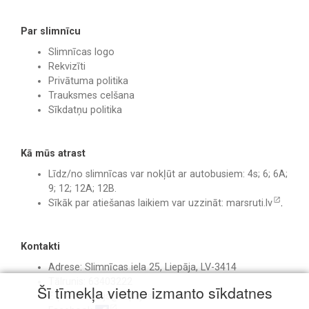
Par slimnīcu
Slimnīcas logo
Rekvizīti
Privātuma politika
Trauksmes celšana
Sīkdatņu politika
Kā mūs atrast
Līdz/no slimnīcas var nokļūt ar autobusiem: 4s; 6; 6A;
9; 12; 12A; 12B.
Sīkāk par atiešanas laikiem var uzzināt:
marsruti.lv
.
Kontakti
Adrese: Slimnīcas iela 25, Liepāja, LV-3414
Tālrunis: 63403222
Šī tīmekļa vietne izmanto sīkdatnes
E-pasts:
birojs@liepajasslimnica.lv