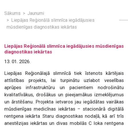
Sākums
Jaunumi
Liepājas Reģionālā slimnīca iegādājusies
mūsdienīgas diagnostikas iekārtas
Liepājas Reģionālā slimnīca iegādājusies mūsdienīgas
diagnostikas iekārtas
13. 01. 2026.
Liepājas Reģionālajā slimnīcā tiek īstenots kārtējais
attīstības projekts, lai turpinātu uzlabot veselības
aprūpes infrastruktūru un pacientiem nodrošinātu
kvalitatīvākus, drošākus un pieejamākus izmeklējumus
un ārstēšanu. Projekta ietvaros jau iegādātas vairākas
mūsdienīgas medicīnas iekārtas – stacionārā digitālā
rentgena iekārta Staru diagnostikas nodaļā, kā arī trīs
anestēzijas iekārtas un divas mobilās C loka rentgena