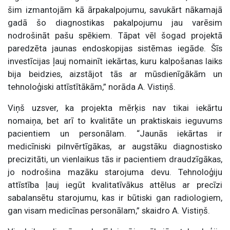
šim izmantojām kā ārpakalpojumu, savukārt nākamajā
gadā šo diagnostikas pakalpojumu jau varēsim
nodrošināt pašu spēkiem. Tāpat vēl šogad projektā
paredzēta jaunas endoskopijas sistēmas iegāde. Šīs
investīcijas ļauj nomainīt iekārtas, kuru kalpošanas laiks
bija beidzies, aizstājot tās ar mūsdienīgākām un
tehnoloģiski attīstītākām,” norāda A. Vistiņš.
Viņš uzsver, ka projekta mērķis nav tikai iekārtu
nomaiņa, bet arī to kvalitāte un praktiskais ieguvums
pacientiem un personālam. “Jaunās iekārtas ir
medicīniski pilnvērtīgākas, ar augstāku diagnostisko
precizitāti, un vienlaikus tās ir pacientiem draudzīgākas,
jo nodrošina mazāku starojuma devu. Tehnoloģiju
attīstība ļauj iegūt kvalitatīvākus attēlus ar precīzi
sabalansētu starojumu, kas ir būtiski gan radiologiem,
gan visam medicīnas personālam,” skaidro A. Vistiņš.