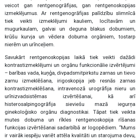
veicot gan rentgenogrāfijas, gan rentgenoskopijas
izmeklējumus. Ar rentgenogrāfijas palīdzību slimnīcā
tiek veikti izmeklējumi kauliem, locītavām un
mugurkaulam, galvai un deguna blakus dobumiem,
krūšu kurvja un vēdera dobuma orgāniem, tostarp
nierēm un urīnceļiem.
Savukārt rentgenoskopijas laikā tiek veikti dažādi
kontrastizmeklējumi un orgānu funkcionālie izvērtējumi
– barības vada, kuņģa, divpadsmitpirkstu zarnas un tievo
zarnu izmeklēšana, irigoskopija jeb resnās zarnas
kontrastizmeklēšana, intravenozā urogrāfija nieru un
urīnizvadsistēmas izvērtēšanai, kā arī
histerosalpingogrāfija sieviešu mazā iegurņa
ginekoloģisko orgānu diagnostikai. Tāpat tiek veikta
mutes dobuma un rīkles rentgenoskopija rīšanas
funkcijas izvērtēšanai sadarbībā ar logopēdiem. “Mums
ir vairāk iespēju variēt attēla kvalitāti un starojuma devu,