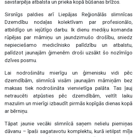
savstarpēja atbalsta un prieka kopā būšanas brīžos.
Sirsnīgs paldies arī Liepājas Reģionālās slimnīcas
Dzemdību nodaļas kolektīvam par profesionālo,
atbildīgo un iejūtīgo darbu. Ik dienu mediķu komanda
rūpējas par māmiņu un jaundzimušo drošību, sniedz
nepieciešamo medicīnisko palīdzību un atbalstu,
palīdzot jaunajām ģimenēm droši uzsākt šo nozīmīgo
dzīves posmu.
Lai nodrošinātu mierīgu un ģimenisku vidi pēc
dzemdībām, slimnīcā visām jaunajām māmiņām bez
maksas tiek nodrošināta vienvietīga palāta. Tas ļauj
netraucēti atpūsties pēc dzemdībām, veltīt laiku
mazulim un mierīgi izbaudīt pirmās kopīgās dienas kopā
ar bērniņu.
Tāpat jaunie vecāki slimnīcā saņem nelielu piemiņas
dāvanu – īpaši sagatavotu komplektu, kurā ietilpst mīļa