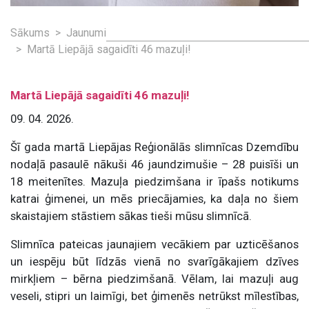
Sākums
Jaunumi
Martā Liepājā sagaidīti 46 mazuļi!
Martā Liepājā sagaidīti 46 mazuļi!
09. 04. 2026.
Šī gada martā Liepājas Reģionālās slimnīcas Dzemdību
nodaļā pasaulē nākuši 46 jaundzimušie – 28 puisīši un
18 meitenītes. Mazuļa piedzimšana ir īpašs notikums
katrai ģimenei, un mēs priecājamies, ka daļa no šiem
skaistajiem stāstiem sākas tieši mūsu slimnīcā.
Slimnīca pateicas jaunajiem vecākiem par uzticēšanos
un iespēju būt līdzās vienā no svarīgākajiem dzīves
mirkļiem – bērna piedzimšanā. Vēlam, lai mazuļi aug
veseli, stipri un laimīgi, bet ģimenēs netrūkst mīlestības,