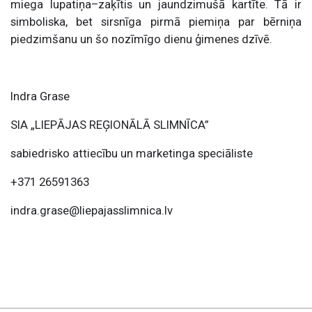
miega lupatiņa–zaķītis un jaundzimušā kartīte. Tā ir
simboliska, bet sirsnīga pirmā piemiņa par bērniņa
piedzimšanu un šo nozīmīgo dienu ģimenes dzīvē.
Indra Grase
SIA „LIEPĀJAS REĢIONĀLĀ SLIMNĪCA”
sabiedrisko attiecību un marketinga speciāliste
+371 26591363
indra.grase@liepajasslimnica.lv