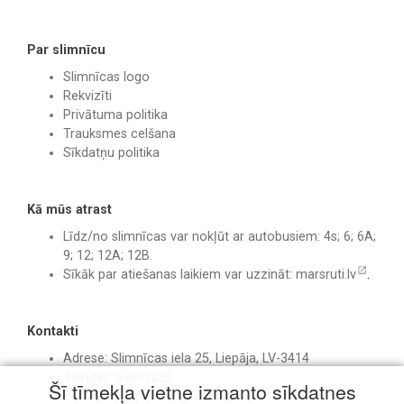
Par slimnīcu
Slimnīcas logo
Rekvizīti
Privātuma politika
Trauksmes celšana
Sīkdatņu politika
Kā mūs atrast
Līdz/no slimnīcas var nokļūt ar autobusiem: 4s; 6; 6A;
9; 12; 12A; 12B.
Sīkāk par atiešanas laikiem var uzzināt:
marsruti.lv
.
Kontakti
Adrese: Slimnīcas iela 25, Liepāja, LV-3414
Tālrunis: 63403222
Šī tīmekļa vietne izmanto sīkdatnes
E-pasts:
birojs@liepajasslimnica.lv