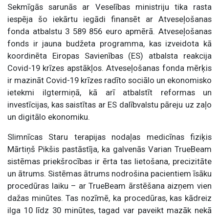
Sekmīgās sarunās ar Veselības ministriju tika rasta
iespēja šo iekārtu iegādi finansēt ar Atveseļošanas
fonda atbalstu 3 589 856 euro apmērā. Atveseļošanas
fonds ir jauna budžeta programma, kas izveidota kā
koordinēta Eiropas Savienības (ES) atbalsta reakcija
Covid-19 krīzes apstākļos. Atveseļošanas fonda mērķis
ir mazināt Covid-19 krīzes radīto sociālo un ekonomisko
ietekmi ilgtermiņā, kā arī atbalstīt reformas un
investīcijas, kas saistītas ar ES dalībvalstu pāreju uz zaļo
un digitālo ekonomiku.
Slimnīcas Staru terapijas nodaļas medicīnas fiziķis
Mārtiņš Pikšis pastāstīja, ka galvenās Varian TrueBeam
sistēmas priekšrocības ir ērta tas lietošana, precizitāte
un ātrums. Sistēmas ātrums nodrošina pacientiem īsāku
procedūras laiku – ar TrueBeam ārstēšana aizņem vien
dažas minūtes. Tas nozīmē, ka procedūras, kas kādreiz
ilga 10 līdz 30 minūtes, tagad var paveikt mazāk nekā