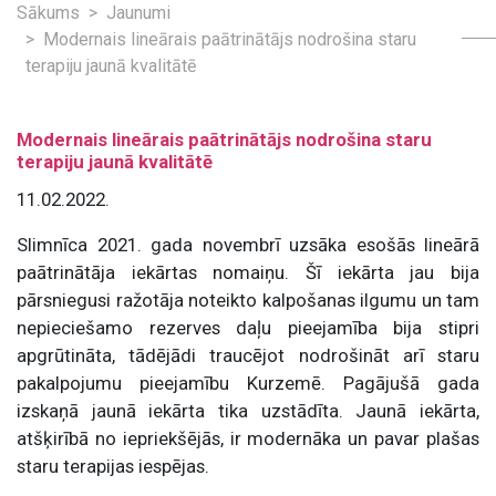
Sākums
Jaunumi
Modernais lineārais paātrinātājs nodrošina staru
terapiju jaunā kvalitātē
Modernais lineārais paātrinātājs nodrošina staru
terapiju jaunā kvalitātē
11.02.2022.
Slimnīca 2021. gada novembrī uzsāka esošās lineārā
paātrinātāja iekārtas nomaiņu. Šī iekārta jau bija
pārsniegusi ražotāja noteikto kalpošanas ilgumu un tam
nepieciešamo rezerves daļu pieejamība bija stipri
apgrūtināta, tādējādi traucējot nodrošināt arī staru
pakalpojumu pieejamību Kurzemē. Pagājušā gada
izskaņā jaunā iekārta tika uzstādīta. Jaunā iekārta,
atšķirībā no iepriekšējās, ir modernāka un pavar plašas
staru terapijas iespējas.