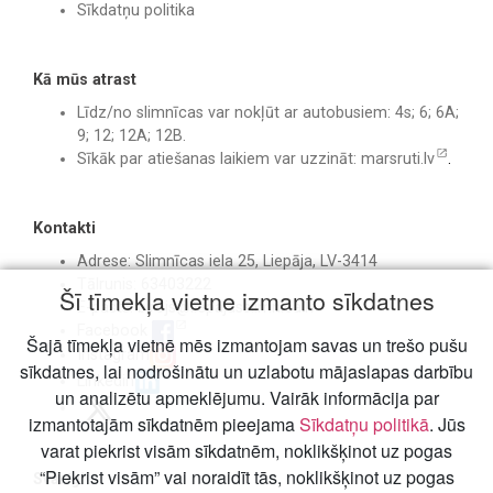
Sīkdatņu politika
Kā mūs atrast
Līdz/no slimnīcas var nokļūt ar autobusiem: 4s; 6; 6A;
9; 12; 12A; 12B.
Sīkāk par atiešanas laikiem var uzzināt:
marsruti.lv
.
Kontakti
Adrese: Slimnīcas iela 25, Liepāja, LV-3414
Tālrunis: 63403222
Šī tīmekļa vietne izmanto sīkdatnes
E-pasts:
birojs@liepajasslimnica.lv
Facebook
Šajā tīmekļa vietnē mēs izmantojam savas un trešo pušu
Instagram
sīkdatnes, lai nodrošinātu un uzlabotu mājaslapas darbību
Linkedin
un analizētu apmeklējumu. Vairāk informācija par
izmantotajām sīkdatnēm pieejama
Sīkdatņu politikā
. Jūs
varat piekrist visām sīkdatnēm, noklikšķinot uz pogas
“Piekrist visām” vai noraidīt tās, noklikšķinot uz pogas
Svarīgi