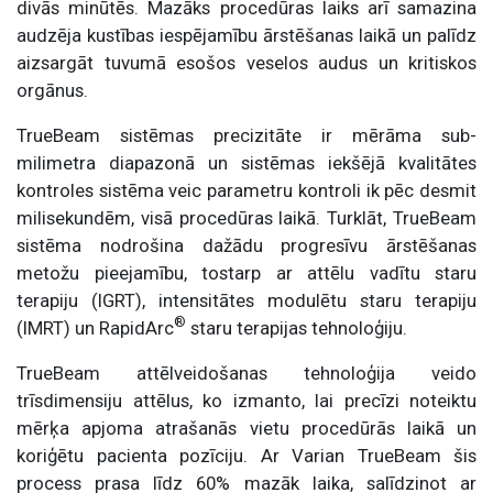
divās minūtēs. Mazāks procedūras laiks arī samazina
audzēja kustības iespējamību ārstēšanas laikā un palīdz
aizsargāt tuvumā esošos veselos audus un kritiskos
orgānus.
TrueBeam sistēmas precizitāte ir mērāma sub-
milimetra diapazonā un sistēmas iekšējā kvalitātes
kontroles sistēma veic parametru kontroli ik pēc desmit
milisekundēm, visā procedūras laikā. Turklāt, TrueBeam
sistēma nodrošina dažādu progresīvu ārstēšanas
metožu pieejamību, tostarp ar attēlu vadītu staru
terapiju (IGRT), intensitātes modulētu staru terapiju
®
(IMRT) un RapidArc
staru terapijas tehnoloģiju.
TrueBeam attēlveidošanas tehnoloģija veido
trīsdimensiju attēlus, ko izmanto, lai precīzi noteiktu
mērķa apjoma atrašanās vietu procedūrās laikā un
koriģētu pacienta pozīciju. Ar Varian TrueBeam šis
process prasa līdz 60% mazāk laika, salīdzinot ar