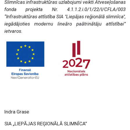
Slimnīcas infrastruktūras uzlabojumi veikti Atveseļošanas
fonda projekta Nr. 4.1.1.2.i.0/1/22/I/CFLA/003
“Infrastruktūras attīstība SIA "Liepājas reģionālā slimnīca",
iegādājoties modernu lineāro paātrinātāju attīstībai”
ietvaros.
Indra Grase
SIA „LIEPĀJAS REĢIONĀLĀ SLIMNĪCA”