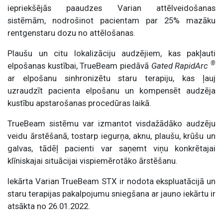
iepriekšējās paaudzes Varian attēlveidošanas
sistēmām, nodrošinot pacientam par 25% mazāku
rentgenstaru dozu no attēlošanas.
Plaušu un citu lokalizāciju audzējiem, kas pakļauti
®
elpošanas kustībai, TrueBeam piedāvā
Gated RapidArc
ar elpošanu sinhronizētu staru terapiju, kas ļauj
uzraudzīt pacienta elpošanu un kompensēt audzēja
kustību apstarošanas procedūras laikā.
TrueBeam sistēmu var izmantot visdažādāko audzēju
veidu ārstēšanā, tostarp iegurņa, aknu, plaušu, krūšu un
galvas, tādēļ pacienti var saņemt viņu konkrētajai
klīniskajai situācijai vispiemērotāko ārstēšanu.
Iekārta Varian TrueBeam STX ir nodota ekspluatācijā un
staru terapijas pakalpojumu sniegšana ar jauno iekārtu ir
atsākta no 26.01.2022.