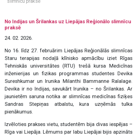
slimnīcu praksē
No Indijas un Šrilankas uz Liepājas Reģionālo slimnīcu
praksē
24. 02. 2026.
No 16. līdz 27. februārim Liepājas Reģionālās slimnīcas
Staru terapijas nodaļā klīnisko apmācību iziet Rīgas
Tehniskās universitātes (RTU) trešā kursa Medicīnas
inženierijas un fizikas programmas studentes Devika
Sureshkumar un Irunika Milanthi Bammanne Ralalage.
Devika ir no Indijas, savukārt Irunika – no Šrilankas. Ar
jaunietēm saruna notika ar slimnīcas medicīnas fiziķes
Sandras Stepiņas atbalstu, kura uzņēmās tulka
pienākumus.
Izvēloties prakses vietu, studentēm bija divas iespējas –
Rīga vai Liepāja. Lēmums par labu Liepājai bijis apzināts