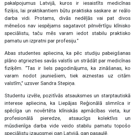
pakalpojumus Latvijā, kuros ir iesaistīts medicīnas
fiziķis, lai praktikantiem būtu praktiska saskare ar reālo
darba vidi. Protams, divās nedēļās vai pat divos
mēnešos nav iespējams sagatavot pilnvērtīgu klīnisko
speciālistu, taču mēs varam iedot stabilu praktisko
pamatu un izpratni par profesiju.”
Abas studentes apliecina, ka pēc studiju pabeigšanas
plāno atgriezties savās valstīs un strādāt par medicīnas
fiziķēm. “Tas ir liels pagodinājums, ka zināšanas, ko
varam nodot jauniešiem, tiek aiznestas uz citām
valstīm,” uzsver Sandra Stepiņa.
Studentu izvēle, pozitīvās atsauksmes un starptautiskā
interese apliecina, ka Liepājas Reģionālā slimnīca ir
spēcīga un novērtēta klīniskās apmācības vieta, kur
profesionālā pieredze, atsaucīgs kolektīvs un
mūsdienīga darba vide veido stabilu pamatu topošo
speciālistu izaugsmei gan Latvijā, gan pasaulē.