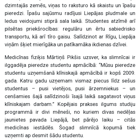
dzimtajās zemēs, viņas to raksturo kā skaistu un īpašu
pieredzi. Īpašu sajūsmu radījusi Liepājas pludmale un
ledus veidojumi stiprā sala laikā. Studentes atzīmē arī
pilsētas priekšrocības: regulāru un ērtu sabiedrisko
transportu, kā arī tīro gaisu. Salīdzinot ar Rīgu, Liepāja
viņām šķiet mierīgāka un patīkamāka ikdienas dzīvei.
Medicīnas fiziķis Mārtiņš Pikšis uzsver, ka slimnīcai ir
ilggadēja pieredze studentu apmācībā: “Mūsu pieredze
studentu uzņemšanā klīniskajā apmācībā ir kopš 2009.
gada. Katru gadu uzņemam vismaz piecus līdz sešus
studentus – pusi vietējos, pusi ārzemniekus – un
cenšamies šajā salīdzinoši īsajā laikā sagatavot viņus
klīniskajam darbam.” Kopējais prakses ilgums studiju
programmā ir divi mēneši, no kuriem divas nedēļas
jaunietes pavada Liepājā, bet pārējo laiku – citās
medicīnas iestādēs. Šogad slimnīcā kopumā tiek
uzņemti ap desmit šādu studentu.