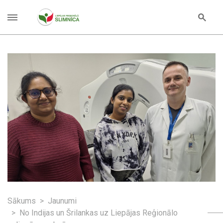
Sākums
Jaunumi
No Indijas un Šrilankas uz Liepājas Reģionālo