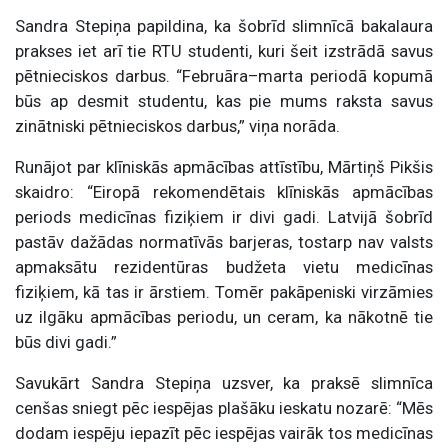
Sandra Stepiņa papildina, ka šobrīd slimnīcā bakalaura
prakses iet arī tie RTU studenti, kuri šeit izstrādā savus
pētnieciskos darbus. “Februāra–marta periodā kopumā
būs ap desmit studentu, kas pie mums raksta savus
zinātniski pētnieciskos darbus,” viņa norāda.
Runājot par klīniskās apmācības attīstību, Mārtiņš Pikšis
skaidro: “Eiropā rekomendētais klīniskās apmācības
periods medicīnas fiziķiem ir divi gadi. Latvijā šobrīd
pastāv dažādas normatīvās barjeras, tostarp nav valsts
apmaksātu rezidentūras budžeta vietu medicīnas
fiziķiem, kā tas ir ārstiem. Tomēr pakāpeniski virzāmies
uz ilgāku apmācības periodu, un ceram, ka nākotnē tie
būs divi gadi.”
Savukārt Sandra Stepiņa uzsver, ka praksē slimnīca
cenšas sniegt pēc iespējas plašāku ieskatu nozarē: “Mēs
dodam iespēju iepazīt pēc iespējas vairāk tos medicīnas