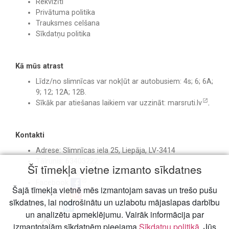
Rekvizīti
Privātuma politika
Trauksmes celšana
Sīkdatņu politika
Kā mūs atrast
Līdz/no slimnīcas var nokļūt ar autobusiem: 4s; 6; 6A;
9; 12; 12A; 12B.
Sīkāk par atiešanas laikiem var uzzināt:
marsruti.lv
.
Kontakti
Adrese: Slimnīcas iela 25, Liepāja, LV-3414
Tālrunis: 63403222
Šī tīmekļa vietne izmanto sīkdatnes
E-pasts:
birojs@liepajasslimnica.lv
Facebook
Šajā tīmekļa vietnē mēs izmantojam savas un trešo pušu
Instagram
sīkdatnes, lai nodrošinātu un uzlabotu mājaslapas darbību
Linkedin
un analizētu apmeklējumu. Vairāk informācija par
izmantotajām sīkdatnēm pieejama
Sīkdatņu politikā
. Jūs