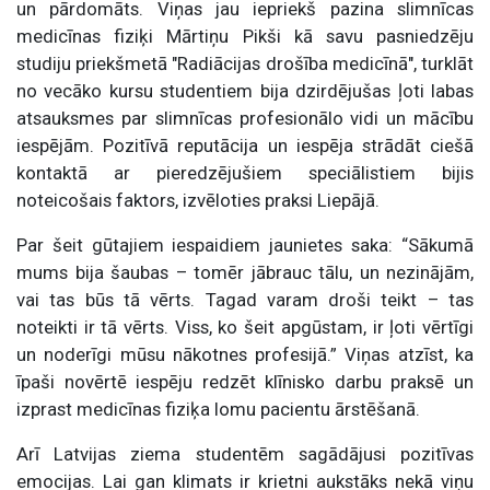
un pārdomāts. Viņas jau iepriekš pazina slimnīcas
medicīnas fiziķi Mārtiņu Pikši kā savu pasniedzēju
studiju priekšmetā "Radiācijas drošība medicīnā", turklāt
no vecāko kursu studentiem bija dzirdējušas ļoti labas
atsauksmes par slimnīcas profesionālo vidi un mācību
iespējām. Pozitīvā reputācija un iespēja strādāt ciešā
kontaktā ar pieredzējušiem speciālistiem bijis
noteicošais faktors, izvēloties praksi Liepājā.
Par šeit gūtajiem iespaidiem jaunietes saka: “Sākumā
mums bija šaubas – tomēr jābrauc tālu, un nezinājām,
vai tas būs tā vērts. Tagad varam droši teikt – tas
noteikti ir tā vērts. Viss, ko šeit apgūstam, ir ļoti vērtīgi
un noderīgi mūsu nākotnes profesijā.” Viņas atzīst, ka
īpaši novērtē iespēju redzēt klīnisko darbu praksē un
izprast medicīnas fiziķa lomu pacientu ārstēšanā.
Arī Latvijas ziema studentēm sagādājusi pozitīvas
emocijas. Lai gan klimats ir krietni aukstāks nekā viņu