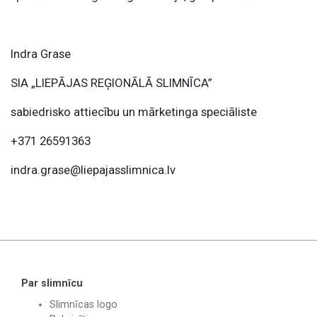
Indra Grase
SIA „LIEPĀJAS REĢIONĀLĀ SLIMNĪCA”
sabiedrisko attiecību un mārketinga speciāliste
+371 26591363
indra.grase@liepajasslimnica.lv
Par slimnīcu
Slimnīcas logo