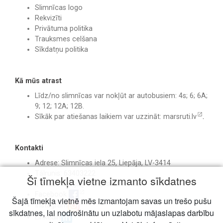
Slimnīcas logo
Rekvizīti
Privātuma politika
Trauksmes celšana
Sīkdatņu politika
Kā mūs atrast
Līdz/no slimnīcas var nokļūt ar autobusiem: 4s; 6; 6A;
9; 12; 12A; 12B.
Sīkāk par atiešanas laikiem var uzzināt:
marsruti.lv
.
Kontakti
Adrese: Slimnīcas iela 25, Liepāja, LV-3414
Tālrunis: 63403222
Šī tīmekļa vietne izmanto sīkdatnes
E-pasts:
birojs@liepajasslimnica.lv
Facebook
Šajā tīmekļa vietnē mēs izmantojam savas un trešo pušu
Instagram
sīkdatnes, lai nodrošinātu un uzlabotu mājaslapas darbību
Linkedin