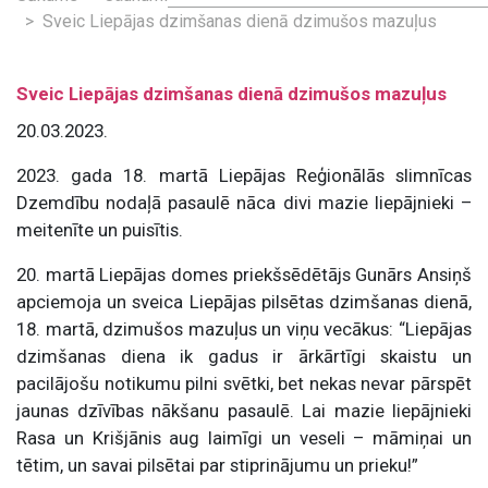
Sveic Liepājas dzimšanas dienā dzimušos mazuļus
Sveic Liepājas dzimšanas dienā dzimušos mazuļus
20.03.2023.
2023. gada 18. martā Liepājas Reģionālās slimnīcas
Dzemdību nodaļā pasaulē nāca divi mazie liepājnieki –
meitenīte un puisītis.
20. martā Liepājas domes priekšsēdētājs Gunārs Ansiņš
apciemoja un sveica Liepājas pilsētas dzimšanas dienā,
18. martā, dzimušos mazuļus un viņu vecākus: “Liepājas
dzimšanas diena ik gadus ir ārkārtīgi skaistu un
pacilājošu notikumu pilni svētki, bet nekas nevar pārspēt
jaunas dzīvības nākšanu pasaulē. Lai mazie liepājnieki
Rasa un Krišjānis aug laimīgi un veseli – māmiņai un
tētim, un savai pilsētai par stiprinājumu un prieku!”