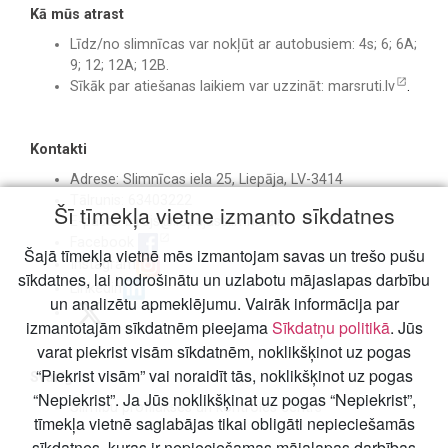
Kā mūs atrast
Līdz/no slimnīcas var nokļūt ar autobusiem: 4s; 6; 6A;
9; 12; 12A; 12B.
Sīkāk par atiešanas laikiem var uzzināt:
marsruti.lv
.
Kontakti
Adrese: Slimnīcas iela 25, Liepāja, LV-3414
Tālrunis: 63403222
Šī tīmekļa vietne izmanto sīkdatnes
E-pasts:
birojs@liepajasslimnica.lv
Facebook
Šajā tīmekļa vietnē mēs izmantojam savas un trešo pušu
Instagram
sīkdatnes, lai nodrošinātu un uzlabotu mājaslapas darbību
Linkedin
un analizētu apmeklējumu. Vairāk informācija par
izmantotajām sīkdatnēm pieejama
Sīkdatņu politikā
. Jūs
varat piekrist visām sīkdatnēm, noklikšķinot uz pogas
“Piekrist visām” vai noraidīt tās, noklikšķinot uz pogas
Svarīgi
“Nepiekrist”. Ja Jūs noklikšķinat uz pogas “Nepiekrist”,
Slimību profilakses un kontroles centrs
tīmekļa vietnē saglabājas tikai obligāti nepieciešamās
sīkdatnes, kuras ir nepieciešamas mājalapas darbības