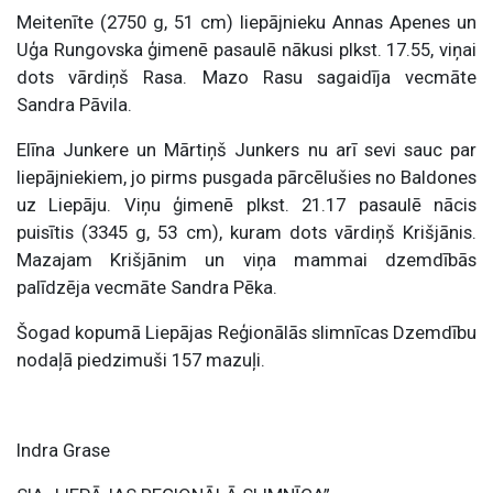
Meitenīte (2750 g, 51 cm) liepājnieku Annas Apenes un
Uģa Rungovska ģimenē pasaulē nākusi plkst. 17.55, viņai
dots vārdiņš Rasa. Mazo Rasu sagaidīja vecmāte
Sandra Pāvila.
Elīna Junkere un Mārtiņš Junkers nu arī sevi sauc par
liepājniekiem, jo pirms pusgada pārcēlušies no Baldones
uz Liepāju. Viņu ģimenē plkst. 21.17 pasaulē nācis
puisītis (3345 g, 53 cm), kuram dots vārdiņš Krišjānis.
Mazajam Krišjānim un viņa mammai dzemdībās
palīdzēja vecmāte Sandra Pēka.
Šogad kopumā Liepājas Reģionālās slimnīcas Dzemdību
nodaļā piedzimuši 157 mazuļi.
Indra Grase