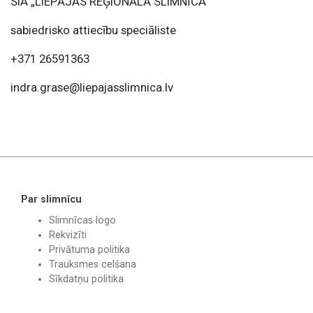
SIA „LIEPĀJAS REĢIONĀLĀ SLIMNĪCA”
sabiedrisko attiecību speciāliste
+371 26591363
indra.grase@liepajasslimnica.lv
Par slimnīcu
Slimnīcas logo
Rekvizīti
Privātuma politika
Trauksmes celšana
Sīkdatņu politika