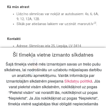
Kā mūs atrast
Līdz/no slimnīcas var nokļūt ar autobusiem: 4s; 6; 6A;
9; 12; 12A; 12B.
Sīkāk par atiešanas laikiem var uzzināt:
marsruti.lv
.
Kontakti
Adrese: Slimnīcas iela 25, Liepāja, LV-3414
Tālrunis: 63403222
Šī tīmekļa vietne izmanto sīkdatnes
E-pasts:
birojs@liepajasslimnica.lv
Facebook
Šajā tīmekļa vietnē mēs izmantojam savas un trešo pušu
Instagram
sīkdatnes, lai nodrošinātu un uzlabotu mājaslapas darbību
Linkedin
un analizētu apmeklējumu. Vairāk informācija par
izmantotajām sīkdatnēm pieejama
Sīkdatņu politikā
. Jūs
varat piekrist visām sīkdatnēm, noklikšķinot uz pogas
“Piekrist visām” vai noraidīt tās, noklikšķinot uz pogas
Svarīgi
“Nepiekrist”. Ja Jūs noklikšķinat uz pogas “Nepiekrist”,
Slimību profilakses un kontroles centrs
tīmekļa vietnē saglabājas tikai obligāti nepieciešamās