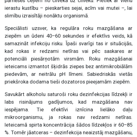
pārneses ceļiem no cilvēka uz cilvēku. Pietiek ar vienu
ierastu kustību – pieskarties sejai, acīm vai mutei –, lai
slimību izraisītāji nonāktu organismā.
Speciālisti uzsver, ka regulāra roku mazgāšana ar
ziepēm un ūdeni 40–60 sekundes ir efektīvs veids, kā
samazināt infekciju risku. Īpaši svarīgi tas ir situācijās,
kad rokas ir redzami netīras vai pēc saskares ar
potenciāli piesārņotām virsmām. Roku mazgāšanai
ieteicams izmantot šķidrās ziepes bez antimikrobiālām
piedevām, ar neitrālu pH līmeni. Sabiedriskās vietās
priekšroka dodama tieši dozatoros pieejamām ziepēm.
Savukārt alkoholu saturoši roku dezinfekcijas līdzekļi ir
labs risinājums gadījumos, kad mazgāšana nav
iespējama. Tie efektīvi iznīcina lielāko daļu
mikroorganismu, ja rokas nav redzami netīras.
Ieteicamā spirta koncentrācija šādos līdzekļos ir 60–85
%. Tomēr jāatceras – dezinfekcija neaizstāj mazgāšanu,