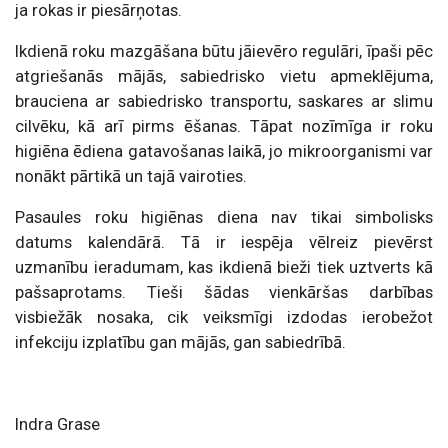
ja rokas ir piesārņotas.
Ikdienā roku mazgāšana būtu jāievēro regulāri, īpaši pēc
atgriešanās mājās, sabiedrisko vietu apmeklējuma,
brauciena ar sabiedrisko transportu, saskares ar slimu
cilvēku, kā arī pirms ēšanas. Tāpat nozīmīga ir roku
higiēna ēdiena gatavošanas laikā, jo mikroorganismi var
nonākt pārtikā un tajā vairoties.
Pasaules roku higiēnas diena nav tikai simbolisks
datums kalendārā. Tā ir iespēja vēlreiz pievērst
uzmanību ieradumam, kas ikdienā bieži tiek uztverts kā
pašsaprotams. Tieši šādas vienkāršas darbības
visbiežāk nosaka, cik veiksmīgi izdodas ierobežot
infekciju izplatību gan mājās, gan sabiedrībā.
Indra Grase