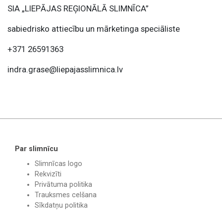
SIA „LIEPĀJAS REĢIONĀLĀ SLIMNĪCA”
sabiedrisko attiecību un mārketinga speciāliste
+371 26591363
indra.grase@liepajasslimnica.lv
Par slimnīcu
Slimnīcas logo
Rekvizīti
Privātuma politika
Trauksmes celšana
Sīkdatņu politika