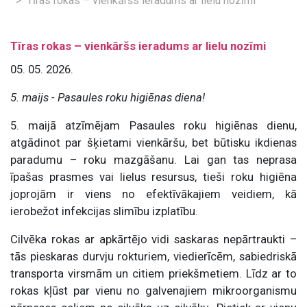
Tīras rokas – vienkāršs ieradums ar lielu nozīmi
Tīras rokas – vienkāršs ieradums ar lielu nozīmi
05. 05. 2026.
5. maijs - Pasaules roku higiēnas diena!
5. maijā atzīmējam Pasaules roku higiēnas dienu,
atgādinot par šķietami vienkāršu, bet būtisku ikdienas
paradumu – roku mazgāšanu. Lai gan tas neprasa
īpašas prasmes vai lielus resursus, tieši roku higiēna
joprojām ir viens no efektīvākajiem veidiem, kā
ierobežot infekcijas slimību izplatību.
Cilvēka rokas ar apkārtējo vidi saskaras nepārtraukti –
tās pieskaras durvju rokturiem, viedierīcēm, sabiedriskā
transporta virsmām un citiem priekšmetiem. Līdz ar to
rokas kļūst par vienu no galvenajiem mikroorganismu