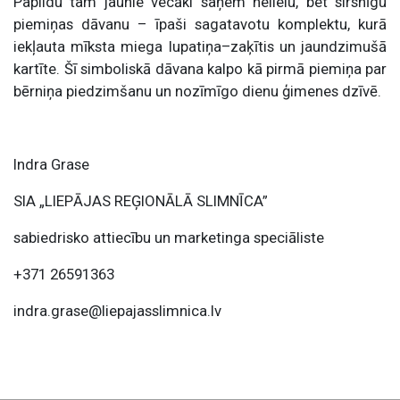
Papildu tam jaunie vecāki saņem nelielu, bet sirsnīgu
piemiņas dāvanu – īpaši sagatavotu komplektu, kurā
iekļauta mīksta miega lupatiņa–zaķītis un jaundzimušā
kartīte. Šī simboliskā dāvana kalpo kā pirmā piemiņa par
bērniņa piedzimšanu un nozīmīgo dienu ģimenes dzīvē.
Indra Grase
SIA „LIEPĀJAS REĢIONĀLĀ SLIMNĪCA”
sabiedrisko attiecību un marketinga speciāliste
+371 26591363
indra.grase@liepajasslimnica.lv