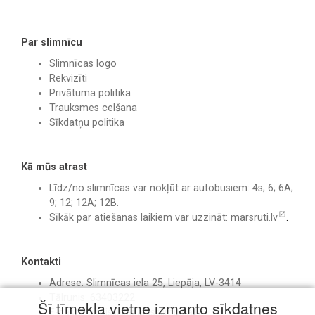
Par slimnīcu
Slimnīcas logo
Rekvizīti
Privātuma politika
Trauksmes celšana
Sīkdatņu politika
Kā mūs atrast
Līdz/no slimnīcas var nokļūt ar autobusiem: 4s; 6; 6A;
9; 12; 12A; 12B.
Sīkāk par atiešanas laikiem var uzzināt:
marsruti.lv
.
Kontakti
Adrese: Slimnīcas iela 25, Liepāja, LV-3414
Tālrunis: 63403222
Šī tīmekļa vietne izmanto sīkdatnes
E-pasts:
birojs@liepajasslimnica.lv