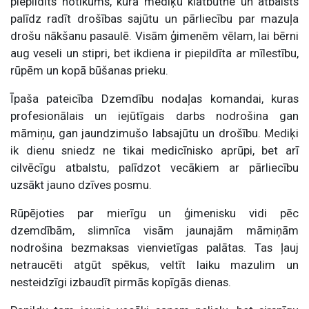
piepildīts notikums, kurā mediķu klātbūtne un atbalsts
palīdz radīt drošības sajūtu un pārliecību par mazuļa
drošu nākšanu pasaulē. Visām ģimenēm vēlam, lai bērni
aug veseli un stipri, bet ikdiena ir piepildīta ar mīlestību,
rūpēm un kopā būšanas prieku.
Īpaša pateicība Dzemdību nodaļas komandai, kuras
profesionālais un iejūtīgais darbs nodrošina gan
māmiņu, gan jaundzimušo labsajūtu un drošību. Mediķi
ik dienu sniedz ne tikai medicīnisko aprūpi, bet arī
cilvēcīgu atbalstu, palīdzot vecākiem ar pārliecību
uzsākt jauno dzīves posmu.
Rūpējoties par mierīgu un ģimenisku vidi pēc
dzemdībām, slimnīca visām jaunajām māmiņām
nodrošina bezmaksas vienvietīgas palātas. Tas ļauj
netraucēti atgūt spēkus, veltīt laiku mazulim un
nesteidzīgi izbaudīt pirmās kopīgās dienas.