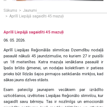
Sākums
Jaunumi
Aprīlī Liepājā sagaidīti 45 mazuļi
Aprīlī Liepājā sagaidīti 45 mazuļi
06. 05. 2026.
Aprīlī Liepājas Reģionālās slimnīcas Dzemdību nodaļā
pasaulē nākuši 45 jaundzimušie, no kuriem 27 ir puisīši
un 18 meitenītes. Katra mazuļa ienākšana pasaulē ir
īpašs brīdis ģimenei, un nodaļas kolektīvam ir patiess
prieks būt līdzās šajos pirmajos satikšanās mirkļos, kad
sākas jauns dzīves stāsts.
Esam pateicīgi jaunajiem vecākiem par izrādīto
uzticēšanos, izvēloties Liepājas Reģionālo slimnīcu, kur
sagaidīt savu bērniņu. Tas ir nozīmīgs un emocionāli