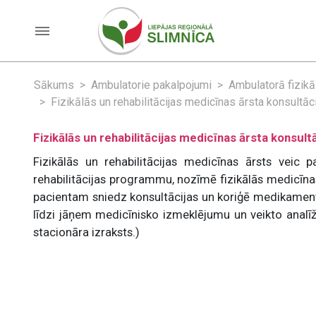
Sākums
Ambulatorie pakalpojumi
Ambulatorā fizikāl
Fizikālās un rehabilitācijas medicīnas ārsta konsultāci
Fizikālās un rehabilitācijas medicīnas ārsta konsultā
Fizikālās un rehabilitācijas medicīnas ārsts
veic p
rehabilitācijas programmu, nozīmē fizikālās medicīnas
pacientam sniedz konsultācijas un koriģē medikamentu
līdzi jāņem medicīnisko izmeklējumu un veikto analīžu
stacionāra izraksts.)