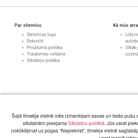
Par slimnīcu
Kā mūs atra
Slimnīcas logo
Līdz/n
Rekvizīti
autobu
Privātuma politika
Sīkāk 
Trauksmes celšana
uzzin
Sīkdatņu politika
Šajā tīmekļa vietnē mēs izmantojam savas un trešo pušu s
© SIA "Liepājas reģionālā slimnī
sīkdatnēm pieejama
Sīkdatņu politikā
. Jūs varat piek
noklikšķinat uz pogas “Nepiekrist”, tīmekļa vietnē saglabā
varat mainīt jebku