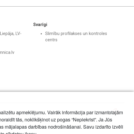
Svarīgi
Liepāja, LV-
Slimību profilakses un kontroles
centrs
mnica.lv
nalizētu apmeklējumu. Vairāk informācija par izmantotajām
noraidīt tās, noklikšķinot uz pogas “Nepiekrist”. Ja Jūs
mas mājalapas darbības nodrošināšanai. Savu izdarīto izvēli
oto sīkdatņu ikonu.