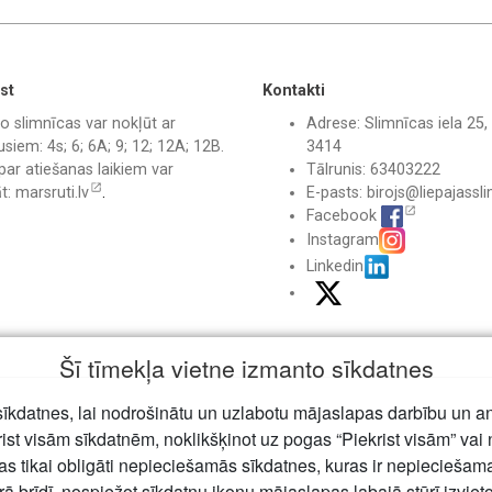
st
Kontakti
o slimnīcas var nokļūt ar
Adrese: Slimnīcas iela 25, 
siem: 4s; 6; 6A; 9; 12; 12A; 12B.
3414
par atiešanas laikiem var
Tālrunis: 63403222
āt:
marsruti.lv
.
E-pasts:
birojs@liepajassli
Facebook
Instagram
Linkedin
Šī tīmekļa vietne izmanto sīkdatnes
īkdatnes, lai nodrošinātu un uzlabotu mājaslapas darbību un a
ca"
rist visām sīkdatnēm, noklikšķinot uz pogas “Piekrist visām” vai 
jas tikai obligāti nepieciešamās sīkdatnes, kuras ir nepiecieša
rā brīdī, nospiežot sīkdatņu ikonu mājaslapas labajā stūrī izviet