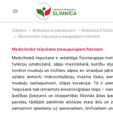
Sākums
Ambulatorie pakalpojumi
Ambulatorā fizikāl
Medicīniskā teipošana pieaugušajiem/bērniem
Medicīniskā teipošana pieaugušajiem/bērniem
Medicīniskā teipošana ir iedarbīga fizioterapijas me
funkciju uzlabošanā, sāpju mazināšanā, kustību atj
novērst muskuļu un locītavu sāpes, ko izraisījusi pār
uzlabo asinsriti, mikrocirkulāciju, mazina tūsku, as
muskuļu sastiepumiem, stājas korekcijai. Tā ir pi
Teipošanā tiek izmantots kinezioloģiskais teips – vien
īpašības (biezums un stiepjamība) līdzinās ādas īpa
paceļas, tādējādi palielinās atstarpe starp ādu un
samazinot spiedienu uz asinsvadiem, limfvadiem un 