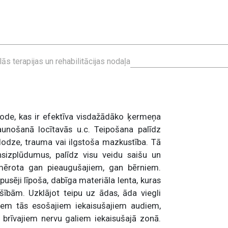
ās terapijas un rehabilitācijas nodaļa
tode, kas ir efektīva visdažādāko ķermeņa
aunošanā locītavās u.c. Teipošana palīdz
slodze, trauma vai ilgstoša mazkustība. Tā
insizplūdumus, palīdz visu veidu saišu un
emērota gan pieaugušajiem, gan bērniem.
pusēji līpoša, dabīga materiāla lenta, kuras
šībām. Uzklājot teipu uz ādas, āda viegli
 zem tās esošajiem iekaisušajiem audiem,
brīvajiem nervu galiem iekaisušajā zonā.