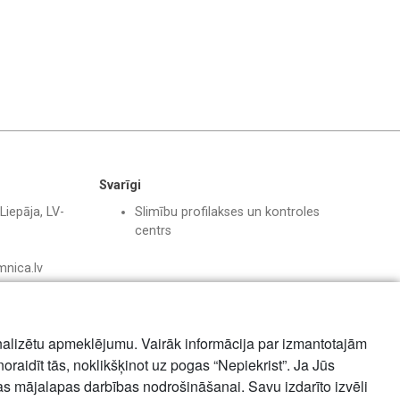
Svarīgi
Liepāja, LV-
Slimību profilakses un kontroles
centrs
mnica.lv
nalizētu apmeklējumu. Vairāk informācija par izmantotajām
noraidīt tās, noklikšķinot uz pogas “Nepiekrist”. Ja Jūs
mas mājalapas darbības nodrošināšanai. Savu izdarīto izvēli