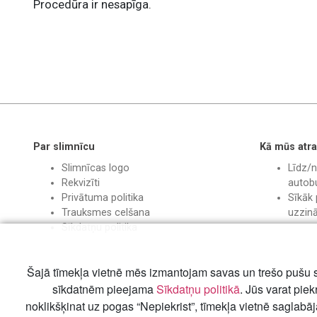
Procedūra ir nesapīga.
Par slimnīcu
Kā mūs atra
Slimnīcas logo
Līdz/n
Rekvizīti
autobu
Privātuma politika
Sīkāk 
Trauksmes celšana
uzzin
Sīkdatņu politika
Šajā tīmekļa vietnē mēs izmantojam savas un trešo pušu s
sīkdatnēm pieejama
Sīkdatņu politikā
. Jūs varat piek
noklikšķinat uz pogas “Nepiekrist”, tīmekļa vietnē saglabā