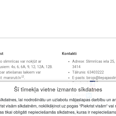
st
Kontakti
o slimnīcas var nokļūt ar
Adrese: Slimnīcas iela 25, 
siem: 4s; 6; 6A; 9; 12; 12A; 12B.
3414
par atiešanas laikiem var
Tālrunis: 63403222
āt:
marsruti.lv
.
E-pasts:
birojs@liepajassli
Facebook
Šī tīmekļa vietne izmanto sīkdatnes
Instagram
Linkedin
īkdatnes, lai nodrošinātu un uzlabotu mājaslapas darbību un a
rist visām sīkdatnēm, noklikšķinot uz pogas “Piekrist visām” vai 
jas tikai obligāti nepieciešamās sīkdatnes, kuras ir nepiecieša