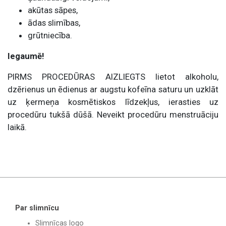
akūtas sāpes,
ādas slimības,
grūtniecība.
Iegaumē!
PIRMS PROCEDŪRAS AIZLIEGTS lietot alkoholu,
dzērienus un ēdienus ar augstu kofeīna saturu un uzklāt
uz ķermeņa kosmētiskos līdzekļus, ierasties uz
procedūru tukšā dūšā. Neveikt procedūru menstruāciju
laikā.
Par slimnīcu
Slimnīcas logo