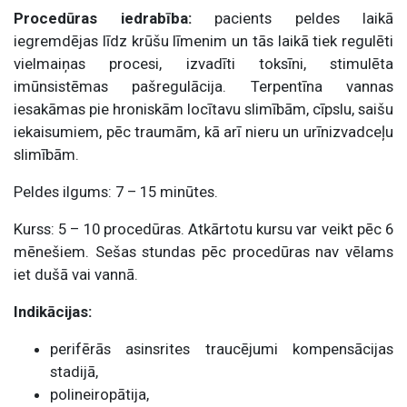
Procedūras iedrabība:
pacients peldes laikā
iegremdējas līdz krūšu līmenim un tās laikā tiek regulēti
vielmaiņas procesi, izvadīti toksīni, stimulēta
imūnsistēmas pašregulācija. Terpentīna vannas
iesakāmas pie hroniskām locītavu slimībām, cīpslu, saišu
iekaisumiem, pēc traumām, kā arī nieru un urīnizvadceļu
slimībām.
Peldes ilgums: 7 – 15 minūtes.
Kurss: 5 – 10 procedūras. Atkārtotu kursu var veikt pēc 6
mēnešiem. Sešas stundas pēc procedūras nav vēlams
iet dušā vai vannā.
Indikācijas:
perifērās asinsrites traucējumi kompensācijas
stadijā,
polineiropātija,