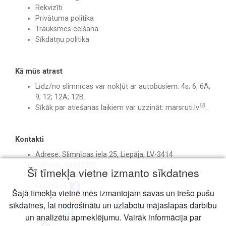
Rekvizīti
Privātuma politika
Trauksmes celšana
Sīkdatņu politika
Kā mūs atrast
Līdz/no slimnīcas var nokļūt ar autobusiem: 4s; 6; 6A;
9; 12; 12A; 12B.
Sīkāk par atiešanas laikiem var uzzināt:
marsruti.lv
.
Kontakti
Adrese: Slimnīcas iela 25, Liepāja, LV-3414
Tālrunis: 63403222
Šī tīmekļa vietne izmanto sīkdatnes
E-pasts:
birojs@liepajasslimnica.lv
Facebook
Šajā tīmekļa vietnē mēs izmantojam savas un trešo pušu
Instagram
sīkdatnes, lai nodrošinātu un uzlabotu mājaslapas darbību
Linkedin
un analizētu apmeklējumu. Vairāk informācija par