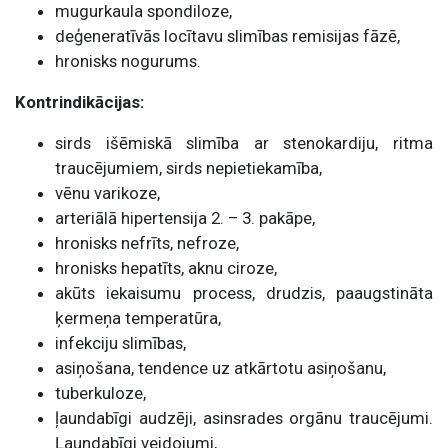
mugurkaula spondiloze,
deģeneratīvās locītavu slimības remisijas fāzē,
hronisks nogurums.
Kontrindikācijas:
sirds išēmiskā slimība ar stenokardiju, ritma
traucējumiem, sirds nepietiekamība,
vēnu varikoze,
arteriālā hipertensija 2. – 3. pakāpe,
hronisks nefrīts, nefroze,
hronisks hepatīts, aknu ciroze,
akūts iekaisumu process, drudzis, paaugstināta
ķermeņa temperatūra,
infekciju slimības,
asiņošana, tendence uz atkārtotu asiņošanu,
tuberkuloze,
ļaundabīgi audzēji, asinsrades orgānu traucējumi.
Ļaundabīgi veidojumi,