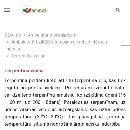
Sākums
Ambulatorie pakalpojumi
Ambulatorā fizikālās terapijas un rehabilitācijas
nodaļa
Terpentīna vanna
Terpentīna vanna
Terpentīna peldēm lieto attīrītu terpentīna eļļu, kas tiek
iegūta no priežu sveķiem. Procedūrām izmanto balto
vai dzelteno terpentīna emulsiju, ko izšķīdina ūdenī (15
– 60 ml uz 200 l ūdens). Pateicoties terpentīnam, uz
ūdens virsmas veidojas aizsargslānis, kas uztur ūdens
temperatūru (37°C 39°C). Tas paaugstina ķermeņa
temperatūru, siltums nodrošina ārstniecisku iedarbību.