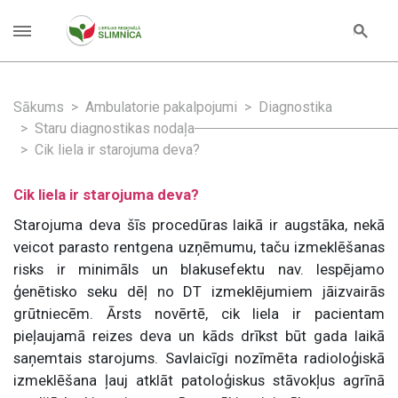
Sākums
Ambulatorie pakalpojumi
Diagnostika
Staru diagnostikas nodaļa
Cik liela ir starojuma deva?
Cik liela ir starojuma deva?
Starojuma deva šīs procedūras laikā ir augstāka, nekā
veicot parasto rentgena uzņēmumu, taču izmeklēšanas
risks ir minimāls un blakusefektu nav. Iespējamo
ģenētisko seku dēļ no DT izmeklējumiem jāizvairās
grūtniecēm. Ārsts novērtē, cik liela ir pacientam
pieļaujamā reizes deva un kāds drīkst būt gada laikā
saņemtais starojums. Savlaicīgi nozīmēta radioloģiskā
izmeklēšana ļauj atklāt patoloģiskus stāvokļus agrīnā