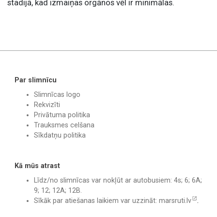
stadijā, kad izmaiņas orgānos vēl ir minimālas.
Par slimnīcu
Slimnīcas logo
Rekvizīti
Privātuma politika
Trauksmes celšana
Sīkdatņu politika
Kā mūs atrast
Līdz/no slimnīcas var nokļūt ar autobusiem: 4s; 6; 6A;
9; 12; 12A; 12B.
Sīkāk par atiešanas laikiem var uzzināt:
marsruti.lv
.