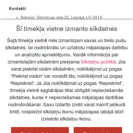
Kontakti
Adrese: Slimnīcas iela 25, Liepāja, LV-3414
Tālrunis: 63403222
Šī tīmekļa vietne izmanto sīkdatnes
E-pasts:
birojs@liepajasslimnica.lv
Facebook
Šajā tīmekļa vietnē mēs izmantojam savas un trešo pušu
Instagram
sīkdatnes, lai nodrošinātu un uzlabotu mājaslapas darbību
Linkedin
un analizētu apmeklējumu. Vairāk informācija par
izmantotajām sīkdatnēm pieejama
Sīkdatņu politikā
. Jūs
varat piekrist visām sīkdatnēm, noklikšķinot uz pogas
“Piekrist visām” vai noraidīt tās, noklikšķinot uz pogas
Svarīgi
“Nepiekrist”. Ja Jūs noklikšķinat uz pogas “Nepiekrist”,
Slimību profilakses un kontroles centrs
tīmekļa vietnē saglabājas tikai obligāti nepieciešamās
sīkdatnes, kuras ir nepieciešamas mājalapas darbības
nodrošināšanai. Savu izdarīto izvēli varat mainīt jebkurā
brīdī, nospiežot sīkdatņu ikonu mājaslapas labajā stūrī
izvietoto sīkdatņu ikonu.
© SIA "Liepājas reģionālā slimnīca"