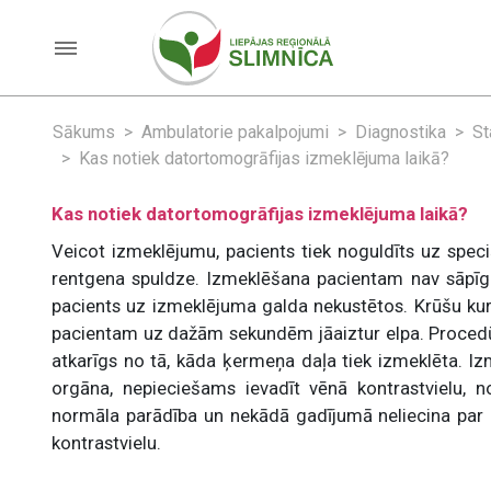
Sākums
Ambulatorie pakalpojumi
Diagnostika
St
Kas notiek datortomogrāfijas izmeklējuma laikā?
Kas notiek datortomogrāfijas izmeklējuma laikā?
Veicot izmeklējumu, pacients tiek noguldīts uz speci
rentgena spuldze. Izmeklēšana pacientam nav sāpīga u
pacients uz izmeklējuma galda nekustētos. Krūšu ku
pacientam uz dažām sekundēm jāaiztur elpa. Procedūra
atkarīgs no tā, kāda ķermeņa daļa tiek izmeklēta. Iz
orgāna, nepieciešams ievadīt vēnā kontrastvielu, n
normāla parādība un nekādā gadījumā neliecina par
kontrastvielu.