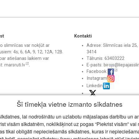
st
Kontakti
o slimnīcas var nokļūt ar
Adrese: Slimnīcas iela 25, 
siem: 4s; 6; 6A; 9; 12; 12A; 12B.
3414
par atiešanas laikiem var
Tālrunis: 63403222
āt:
marsruti.lv
.
E-pasts:
birojs@liepajassli
Facebook
Instagram
Linkedin
Šī tīmekļa vietne izmanto sīkdatnes
īkdatnes, lai nodrošinātu un uzlabotu mājaslapas darbību un a
rist visām sīkdatnēm, noklikšķinot uz pogas “Piekrist visām” vai 
ca"
jas tikai obligāti nepieciešamās sīkdatnes, kuras ir nepiecieša
rā brīdī, nospiežot sīkdatņu ikonu mājaslapas labajā stūrī izviet