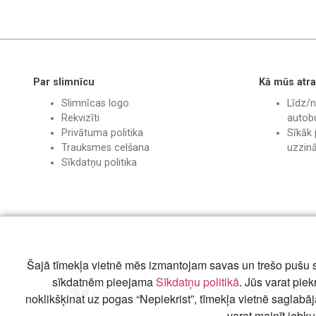
Par slimnīcu
Kā mūs atra
Slimnīcas logo
Līdz/n
Rekvizīti
autobu
Privātuma politika
Sīkāk 
Trauksmes celšana
uzzin
Sīkdatņu politika
Šajā tīmekļa vietnē mēs izmantojam savas un trešo pušu s
sīkdatnēm pieejama
Sīkdatņu politikā
. Jūs varat piek
© SIA "Liepājas reģionālā slimnī
noklikšķinat uz pogas “Nepiekrist”, tīmekļa vietnē saglabā
varat mainīt jebku