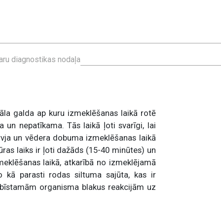
aru diagnostikas nodaļa
āla galda ap kuru izmeklēšanas laikā rotē
n nepatīkama. Tās laikā ļoti svarīgi, lai
rvja un vēdera dobuma izmeklēšanas laikā
s laiks ir ļoti dažāds (15-40 minūtes) un
meklēšanas laikā, atkarībā no izmeklējamā
o kā parasti rodas siltuma sajūta, kas ir
 bīstamām organisma blakus reakcijām uz