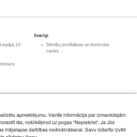
Svarīgi
Liepāja, LV-
Slimību profilakses un kontroles
centrs
mnica.lv
nalizētu apmeklējumu. Vairāk informācija par izmantotajām
noraidīt tās, noklikšķinot uz pogas “Nepiekrist”. Ja Jūs
mas mājalapas darbības nodrošināšanai. Savu izdarīto izvēli
oto sīkdatņu ikonu.