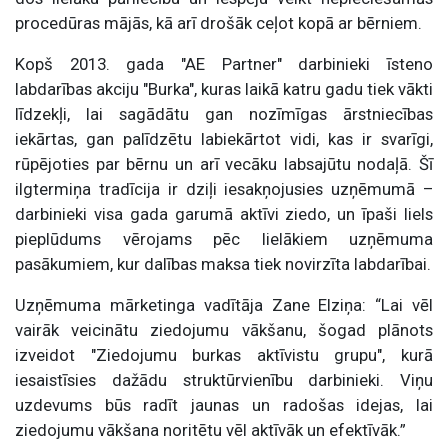
procedūras mājās, kā arī drošāk ceļot kopā ar bērniem.
Kopš 2013. gada "AE Partner" darbinieki īsteno
labdarības akciju "Burka", kuras laikā katru gadu tiek vākti
līdzekļi, lai sagādātu gan nozīmīgas ārstniecības
iekārtas, gan palīdzētu labiekārtot vidi, kas ir svarīgi,
rūpējoties par bērnu un arī vecāku labsajūtu nodaļā. Šī
ilgtermiņa tradīcija ir dziļi iesakņojusies uzņēmumā –
darbinieki visa gada garumā aktīvi ziedo, un īpaši liels
pieplūdums vērojams pēc lielākiem uzņēmuma
pasākumiem, kur dalības maksa tiek novirzīta labdarībai.
Uzņēmuma mārketinga vadītāja Zane Elziņa: “Lai vēl
vairāk veicinātu ziedojumu vākšanu, šogad plānots
izveidot "Ziedojumu burkas aktīvistu grupu", kurā
iesaistīsies dažādu struktūrvienību darbinieki. Viņu
uzdevums būs radīt jaunas un radošas idejas, lai
ziedojumu vākšana noritētu vēl aktīvāk un efektīvāk.”