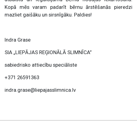
Kopā mēs varam padarīt bērnu ārstēšanās pieredzi
mazliet gaišāku un sirsnīgāku. Paldies!
Indra Grase
SIA „LIEPĀJAS REĢIONĀLĀ SLIMNĪCA”
sabiedrisko attiecību speciāliste
+371 26591363
indra.grase@liepajasslimnica.lv