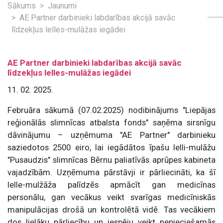
Sākums
Jaunumi
AE Partner darbinieki labdarības akcijā savāc
līdzekļus lelles-mulāžas iegādei
AE Partner darbinieki labdarības akcijā savāc
līdzekļus lelles-mulāžas iegādei
11. 02. 2025.
Februāra sākumā (07.02.2025) nodibinājums "Liepājas
reģionālās slimnīcas atbalsta fonds" saņēma sirsnīgu
dāvinājumu – uzņēmuma "AE Partner" darbinieku
saziedotos 2500 eiro, lai iegādātos īpašu lelli-mulāžu
"Pusaudzis" slimnīcas Bērnu paliatīvās aprūpes kabineta
vajadzībām. Uzņēmuma pārstāvji ir pārliecināti, ka šī
lelle-mulžāža palīdzēs apmācīt gan medicīnas
personālu, gan vecākus veikt svarīgas medicīniskās
manipulācijas drošā un kontrolētā vidē. Tas vecākiem
dos lielāku pārliecību un iespēju veikt nepieciešamās