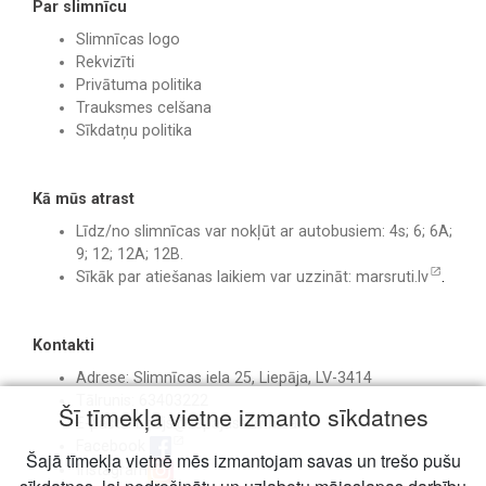
Par slimnīcu
Slimnīcas logo
Rekvizīti
Privātuma politika
Trauksmes celšana
Sīkdatņu politika
Kā mūs atrast
Līdz/no slimnīcas var nokļūt ar autobusiem: 4s; 6; 6A;
9; 12; 12A; 12B.
Sīkāk par atiešanas laikiem var uzzināt:
marsruti.lv
.
Kontakti
Adrese: Slimnīcas iela 25, Liepāja, LV-3414
Tālrunis: 63403222
Šī tīmekļa vietne izmanto sīkdatnes
E-pasts:
birojs@liepajasslimnica.lv
Facebook
Šajā tīmekļa vietnē mēs izmantojam savas un trešo pušu
Instagram