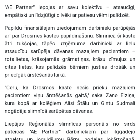
"AE Partner" lepojas ar savu kolektīvu – atsaucīgi,
empātiski un līdzjūtīgi cilvēki ar patiesu vēlmi palīdzēt.
Papildu finansiālajam ziedojumam darbinieki parūpējās
arī par Drosmes kastes papildināšanu. Slimnīcā šī kaste
ātri tukšojas, tāpēc uzņēmuma darbinieki ar lielu
atsaucību sarūpēja dāvanas mazajiem pacientiem –
rotaļlietas, krāsojamās grāmatiņas, krāsu zīmuļus un
citas lietas, kas palīdzēs bērniem justies drošāk un
priecīgāk ārstēšanās laikā.
"Ceru, ka Drosmes kaste nesīs prieku mazajiem
pacientiem viņu ārstēšanās gaitā," saka Zane Elziņa,
kura kopā ar kolēģiem Alisi Štālu un Gintu Sudmali
nogādāja slimnīcā sarūpētas dāvanas.
Liepājas Reģionālās slimnīcas personāls no sirds
pateicas "AE Partner" darbiniekiem par ilggadējo
atbalstu un ieguldījumu Bērnu nodaļas iekārtošanā.