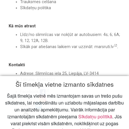
Trauksmes celšana
Sīkdatņu politika
Kā mūs atrast
Līdz/no slimnīcas var nokļūt ar autobusiem: 4s; 6; 6A;
9; 12; 12A; 12B.
Sīkāk par atiešanas laikiem var uzzināt:
marsruti.lv
.
Kontakti
Adrese: Slimnīcas iela 25, Liepāja, LV-3414
Tālrunis: 63403222
Šī tīmekļa vietne izmanto sīkdatnes
E-pasts:
birojs@liepajasslimnica.lv
Facebook
Šajā tīmekļa vietnē mēs izmantojam savas un trešo pušu
Instagram
sīkdatnes, lai nodrošinātu un uzlabotu mājaslapas darbību
Linkedin
un analizētu apmeklējumu. Vairāk informācija par
izmantotajām sīkdatnēm pieejama
Sīkdatņu politikā
. Jūs
varat piekrist visām sīkdatnēm, noklikšķinot uz pogas