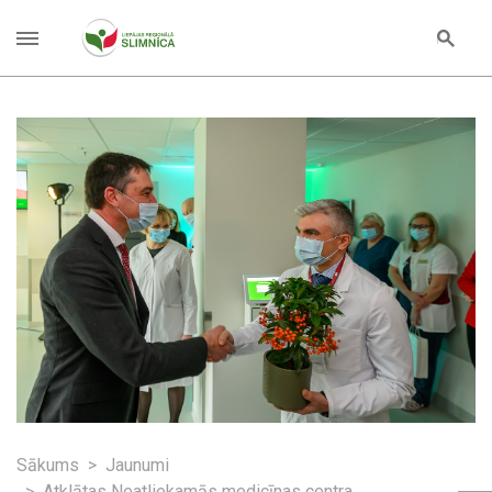
Sākums
Jaunumi
Atklātas Neatliekamās medicīnas centra