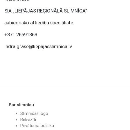
SIA „LIEPĀJAS REĢIONĀLĀ SLIMNĪCA”
sabiedrisko attiecību speciāliste
+371 26591363
indra.grase@liepajasslimnica.lv
Par slimnīcu
Slimnīcas logo
Rekvizīti
Privātuma politika