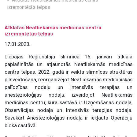
izremontētās telpas
Atklātas Neatliekamās medicīnas centra
izremontētās telpas
17.01.2023.
Liepājas Reģionālajā slimnīcā 16. janvārī atklāja
paplašinātās un atjaunotās Neatliekamās medicīnas
centra telpas. 2022. gadā ir veikta slimnīcas struktūras
pilnveidošana, reorganizējot Neatliekamās medicīniskās
palīdzības nodaļu un Intensīvās terapijas un
anestezioloģijas nodaļu, izveidojot Neatliekamās
medicīnas centru, kura sastāvā ir Uzņemšanas nodaļa,
Observācijas nodaļa un Intensīvās terapijas nodaļa.
Savukārt Anestezioloģijas nodaļa ir iekļauta Operāciju
bloka sastāvā.