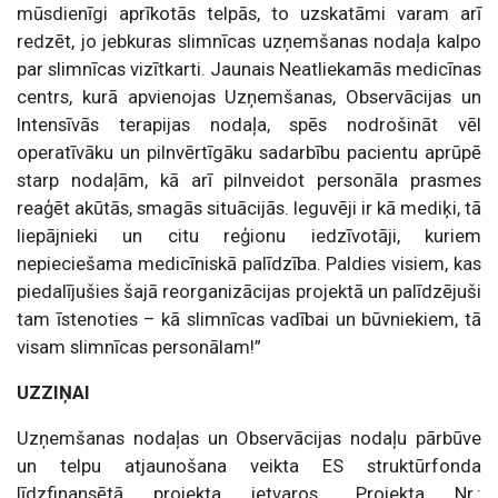
mūsdienīgi aprīkotās telpās, to uzskatāmi varam arī
redzēt, jo jebkuras slimnīcas uzņemšanas nodaļa kalpo
par slimnīcas vizītkarti. Jaunais Neatliekamās medicīnas
centrs, kurā apvienojas Uzņemšanas, Observācijas un
Intensīvās terapijas nodaļa, spēs nodrošināt vēl
operatīvāku un pilnvērtīgāku sadarbību pacientu aprūpē
starp nodaļām, kā arī pilnveidot personāla prasmes
reaģēt akūtās, smagās situācijās. Ieguvēji ir kā mediķi, tā
liepājnieki un citu reģionu iedzīvotāji, kuriem
nepieciešama medicīniskā palīdzība. Paldies visiem, kas
piedalījušies šajā reorganizācijas projektā un palīdzējuši
tam īstenoties – kā slimnīcas vadībai un būvniekiem, tā
visam slimnīcas personālam!”
UZZIŅAI
Uzņemšanas nodaļas un Observācijas nodaļu pārbūve
un telpu atjaunošana veikta ES struktūrfonda
līdzfinansētā projekta ietvaros.. Projekta Nr.: