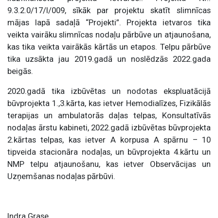
9.3.2.0/17/I/009, sīkāk par projektu skatīt slimnīcas
mājas lapā sadaļā “Projekti”. Projekta ietvaros tika
veikta vairāku slimnīcas nodaļu pārbūve un atjaunošana,
kas tika veikta vairākās kārtās un etapos. Telpu pārbūve
tika uzsākta jau 2019.gadā un noslēdzās 2022.gada
beigās.
2020.gadā tika izbūvētas un nodotas ekspluatācijā
būvprojekta 1.,3.kārta, kas ietver Hemodialīzes, Fizikālās
terapijas un ambulatorās daļas telpas, Konsultatīvās
nodaļas ārstu kabineti, 2022.gadā izbūvētas būvprojekta
2.kārtas telpas, kas ietver A korpusa A spārnu – 10
tipveida stacionāra nodaļas, un būvprojekta 4.kārtu un
NMP telpu atjaunošanu, kas ietver Observācijas un
Uzņemšanas nodaļas pārbūvi.
Indra Grase