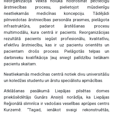
Reorganizācija veikta nolūkā nodrošināt pēctecīgu
ārstniecības procesu, pielietojot mūsdienīgu
neatliekamās medicīnas koncepciju. Tādējādi
pilnveidotas ārstniecības personāla prasmes, pielāgota
infrastruktūra, padarot ārstēšanas procesu
multimodālu, kura centrā ir pacients. Reorganizācijas
rezultātā pacients iegūst profesionālu, kvalitatīvu,
efektīvu ārstniecību, kas ir uz pacientu orientēts un
pacientam drošs process. Pielāgotās telpas un
darbinieku kvalifikācija ļauj sniegt palīdzību lielākam
pacientu skaitam.
Neatliekamās medicīnas centrā notiek divu universitāšu
un koledžas studentu un ārstu speciālistu apmācības.
Atklāšanas pasākumā Liepājas pilsētas domes
priekšsēdētājs Gunārs Ansiņš norādīja, ka Liepājas
Reģionālā slimnīca ir vadošais veselības aprūpes centrs
Kurzemē. “Tagad, ienākot svaigi rekonstruētās,