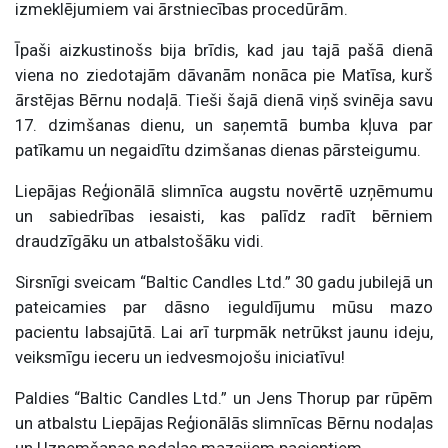
izmeklējumiem vai ārstniecības procedūrām.
Īpaši aizkustinošs bija brīdis, kad jau tajā pašā dienā
viena no ziedotajām dāvanām nonāca pie Matīsa, kurš
ārstējas Bērnu nodaļā. Tieši šajā dienā viņš svinēja savu
17. dzimšanas dienu, un saņemtā bumba kļuva par
patīkamu un negaidītu dzimšanas dienas pārsteigumu.
Liepājas Reģionālā slimnīca augstu novērtē uzņēmumu
un sabiedrības iesaisti, kas palīdz radīt bērniem
draudzīgāku un atbalstošāku vidi.
Sirsnīgi sveicam “Baltic Candles Ltd.” 30 gadu jubilejā un
pateicamies par dāsno ieguldījumu mūsu mazo
pacientu labsajūtā. Lai arī turpmāk netrūkst jaunu ideju,
veiksmīgu ieceru un iedvesmojošu iniciatīvu!
Paldies “Baltic Candles Ltd.” un Jens Thorup par rūpēm
un atbalstu Liepājas Reģionālās slimnīcas Bērnu nodaļas
un Uzņemšanas nodaļas mazajiem pacientiem.