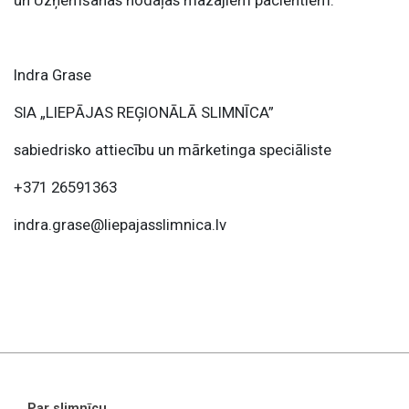
Indra Grase
SIA „LIEPĀJAS REĢIONĀLĀ SLIMNĪCA”
sabiedrisko attiecību un mārketinga speciāliste
+371 26591363
indra.grase@liepajasslimnica.lv
Par slimnīcu