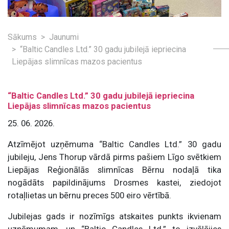
Sākums
Jaunumi
“Baltic Candles Ltd.” 30 gadu jubilejā iepriecina
Liepājas slimnīcas mazos pacientus
“Baltic Candles Ltd.” 30 gadu jubilejā iepriecina
Liepājas slimnīcas mazos pacientus
25. 06. 2026.
Atzīmējot uzņēmuma “Baltic Candles Ltd.” 30 gadu
jubileju, Jens Thorup vārdā pirms pašiem Līgo svētkiem
Liepājas Reģionālās slimnīcas Bērnu nodaļā tika
nogādāts papildinājums Drosmes kastei, ziedojot
rotaļlietas un bērnu preces 500 eiro vērtībā.
Jubilejas gads ir nozīmīgs atskaites punkts ikvienam
uzņēmumam, un “Baltic Candles Ltd.” to izvēlējies