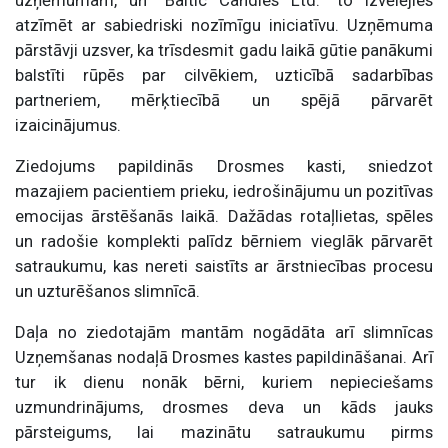
atzīmēt ar sabiedriski nozīmīgu iniciatīvu. Uzņēmuma
pārstāvji uzsver, ka trīsdesmit gadu laikā gūtie panākumi
balstīti rūpēs par cilvēkiem, uzticībā sadarbības
partneriem, mērķtiecībā un spējā pārvarēt
izaicinājumus.
Ziedojums papildinās Drosmes kasti, sniedzot
mazajiem pacientiem prieku, iedrošinājumu un pozitīvas
emocijas ārstēšanās laikā. Dažādas rotaļlietas, spēles
un radošie komplekti palīdz bērniem vieglāk pārvarēt
satraukumu, kas nereti saistīts ar ārstniecības procesu
un uzturēšanos slimnīcā.
Daļa no ziedotajām mantām nogādāta arī slimnīcas
Uzņemšanas nodaļā Drosmes kastes papildināšanai. Arī
tur ik dienu nonāk bērni, kuriem nepieciešams
uzmundrinājums, drosmes deva un kāds jauks
pārsteigums, lai mazinātu satraukumu pirms