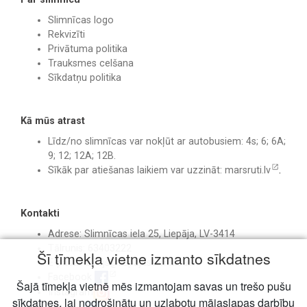
Slimnīcas logo
Rekvizīti
Privātuma politika
Trauksmes celšana
Sīkdatņu politika
Kā mūs atrast
Līdz/no slimnīcas var nokļūt ar autobusiem: 4s; 6; 6A;
9; 12; 12A; 12B.
Sīkāk par atiešanas laikiem var uzzināt:
marsruti.lv
.
Kontakti
Adrese: Slimnīcas iela 25, Liepāja, LV-3414
Tālrunis: 63403222
Šī tīmekļa vietne izmanto sīkdatnes
E-pasts:
birojs@liepajasslimnica.lv
Facebook
Šajā tīmekļa vietnē mēs izmantojam savas un trešo pušu
Instagram
sīkdatnes, lai nodrošinātu un uzlabotu mājaslapas darbību