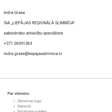
Indra Grase
SIA „LIEPĀJAS REĢIONĀLĀ SLIMNĪCA”
sabiedrisko attiecību speciāliste
+371 26591363
indra.grase@liepajasslimnica.lv
Par slimnīcu
Slimnīcas logo
Rekvizīti
Privātuma politika