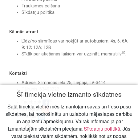
Trauksmes celšana
Sīkdatņu politika
Kā mūs atrast
Līdz/no slimnīcas var nokļūt ar autobusiem: 4s; 6; 6A;
9; 12; 12A; 12B.
Sīkāk par atiešanas laikiem var uzzināt:
marsruti.lv
.
Kontakti
Adrese: Slimnīcas iela 25, Liepāja, LV-3414
Tālrunis: 63403222
Šī tīmekļa vietne izmanto sīkdatnes
E-pasts:
birojs@liepajasslimnica.lv
Facebook
Šajā tīmekļa vietnē mēs izmantojam savas un trešo pušu
Instagram
sīkdatnes, lai nodrošinātu un uzlabotu mājaslapas darbību
Linkedin
un analizētu apmeklējumu. Vairāk informācija par
izmantotajām sīkdatnēm pieejama
Sīkdatņu politikā
. Jūs
varat piekrist visām sīkdatnēm, noklikšķinot uz pogas