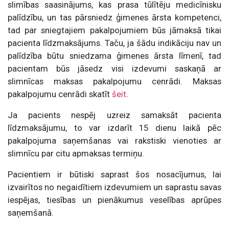
slimības saasinājums, kas prasa tūlītēju medicīnisku
palīdzību, un tas pārsniedz ģimenes ārsta kompetenci,
tad par sniegtajiem pakalpojumiem būs jāmaksā tikai
pacienta līdzmaksājums. Taču, ja šādu indikāciju nav un
palīdzība būtu sniedzama ģimenes ārsta līmenī, tad
pacientam būs jāsedz visi izdevumi saskaņā ar
slimnīcas maksas pakalpojumu cenrādi. Maksas
pakalpojumu cenrādi skatīt
šeit
.
Ja pacients nespēj uzreiz samaksāt pacienta
līdzmaksājumu, to var izdarīt 15 dienu laikā pēc
pakalpojuma saņemšanas vai rakstiski vienoties ar
slimnīcu par citu apmaksas termiņu.
Pacientiem ir būtiski saprast šos nosacījumus, lai
izvairītos no negaidītiem izdevumiem un saprastu savas
iespējas, tiesības un pienākumus veselības aprūpes
saņemšanā.