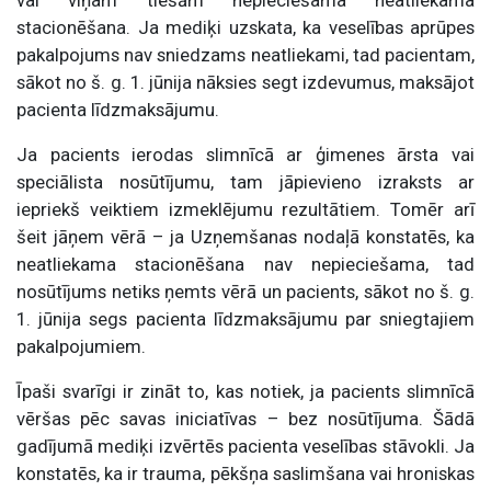
vai viņam tiešām nepieciešama neatliekama
stacionēšana. Ja mediķi uzskata, ka veselības aprūpes
pakalpojums nav sniedzams neatliekami, tad pacientam,
sākot no š. g. 1. jūnija nāksies segt izdevumus, maksājot
pacienta līdzmaksājumu.
Ja pacients ierodas slimnīcā ar ģimenes ārsta vai
speciālista nosūtījumu, tam jāpievieno izraksts ar
iepriekš veiktiem izmeklējumu rezultātiem. Tomēr arī
šeit jāņem vērā – ja Uzņemšanas nodaļā konstatēs, ka
neatliekama stacionēšana nav nepieciešama, tad
nosūtījums netiks ņemts vērā un pacients, sākot no š. g.
1. jūnija segs pacienta līdzmaksājumu par sniegtajiem
pakalpojumiem.
Īpaši svarīgi ir zināt to, kas notiek, ja pacients slimnīcā
vēršas pēc savas iniciatīvas – bez nosūtījuma. Šādā
gadījumā mediķi izvērtēs pacienta veselības stāvokli. Ja
konstatēs, ka ir trauma, pēkšņa saslimšana vai hroniskas