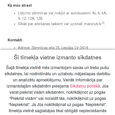
Kā mūs atrast
Līdz/no slimnīcas var nokļūt ar autobusiem: 4s; 6; 6A;
9; 12; 12A; 12B.
Sīkāk par atiešanas laikiem var uzzināt:
marsruti.lv
.
Kontakti
Adrese: Slimnīcas iela 25, Liepāja, LV-3414
Tālrunis: 63403222
Šī tīmekļa vietne izmanto sīkdatnes
E-pasts:
birojs@liepajasslimnica.lv
Facebook
Šajā tīmekļa vietnē mēs izmantojam savas un trešo pušu
Instagram
sīkdatnes, lai nodrošinātu un uzlabotu mājaslapas darbību
Linkedin
un analizētu apmeklējumu. Vairāk informācija par
izmantotajām sīkdatnēm pieejama
Sīkdatņu politikā
. Jūs
varat piekrist visām sīkdatnēm, noklikšķinot uz pogas
“Piekrist visām” vai noraidīt tās, noklikšķinot uz pogas
Svarīgi
“Nepiekrist”. Ja Jūs noklikšķinat uz pogas “Nepiekrist”,
Slimību profilakses un kontroles centrs
tīmekļa vietnē saglabājas tikai obligāti nepieciešamās