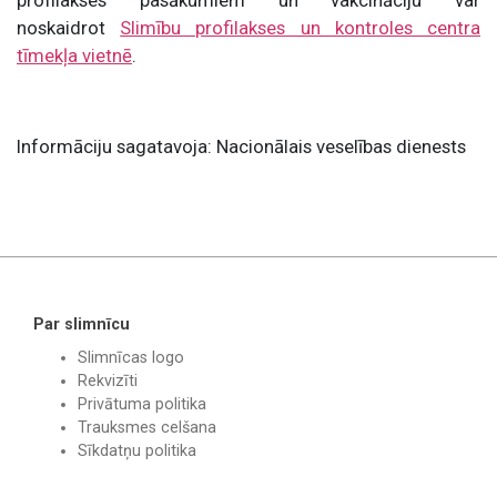
profilakses pasākumiem un vakcināciju var
noskaidrot
Slimību profilakses un kontroles centra
tīmekļa vietnē
.
Informāciju sagatavoja: Nacionālais veselības dienests
Par slimnīcu
Slimnīcas logo
Rekvizīti
Privātuma politika
Trauksmes celšana
Sīkdatņu politika