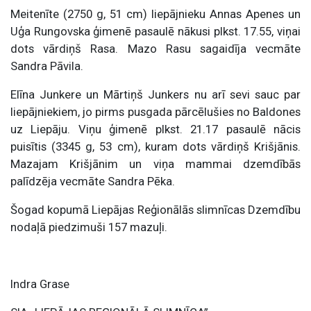
Meitenīte (2750 g, 51 cm) liepājnieku Annas Apenes un
Uģa Rungovska ģimenē pasaulē nākusi plkst. 17.55, viņai
dots vārdiņš Rasa. Mazo Rasu sagaidīja vecmāte
Sandra Pāvila.
Elīna Junkere un Mārtiņš Junkers nu arī sevi sauc par
liepājniekiem, jo pirms pusgada pārcēlušies no Baldones
uz Liepāju. Viņu ģimenē plkst. 21.17 pasaulē nācis
puisītis (3345 g, 53 cm), kuram dots vārdiņš Krišjānis.
Mazajam Krišjānim un viņa mammai dzemdībās
palīdzēja vecmāte Sandra Pēka.
Šogad kopumā Liepājas Reģionālās slimnīcas Dzemdību
nodaļā piedzimuši 157 mazuļi.
Indra Grase