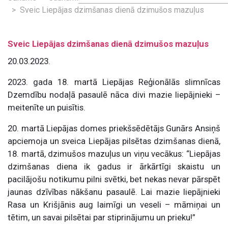
Sveic Liepājas dzimšanas dienā dzimušos mazuļus
Sveic Liepājas dzimšanas dienā dzimušos mazuļus
20.03.2023.
2023. gada 18. martā Liepājas Reģionālās slimnīcas
Dzemdību nodaļā pasaulē nāca divi mazie liepājnieki –
meitenīte un puisītis.
20. martā Liepājas domes priekšsēdētājs Gunārs Ansiņš
apciemoja un sveica Liepājas pilsētas dzimšanas dienā,
18. martā, dzimušos mazuļus un viņu vecākus: “Liepājas
dzimšanas diena ik gadus ir ārkārtīgi skaistu un
pacilājošu notikumu pilni svētki, bet nekas nevar pārspēt
jaunas dzīvības nākšanu pasaulē. Lai mazie liepājnieki
Rasa un Krišjānis aug laimīgi un veseli – māmiņai un
tētim, un savai pilsētai par stiprinājumu un prieku!”