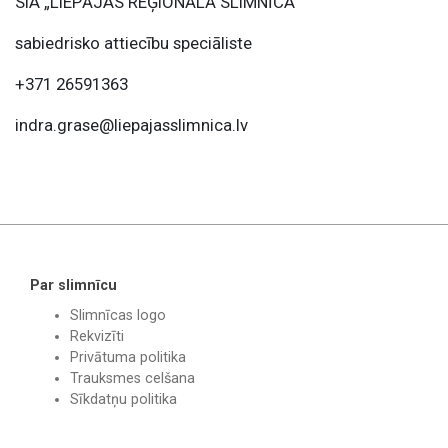
SIA „LIEPĀJAS REĢIONĀLĀ SLIMNĪCA”
sabiedrisko attiecību speciāliste
+371 26591363
indra.grase@liepajasslimnica.lv
Par slimnīcu
Slimnīcas logo
Rekvizīti
Privātuma politika
Trauksmes celšana
Sīkdatņu politika