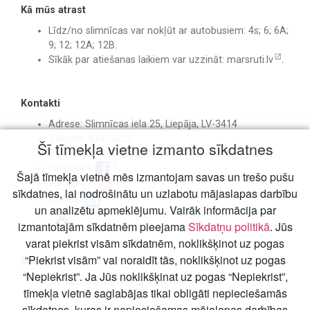
Kā mūs atrast
Līdz/no slimnīcas var nokļūt ar autobusiem: 4s; 6; 6A;
9; 12; 12A; 12B.
Sīkāk par atiešanas laikiem var uzzināt:
marsruti.lv
.
Kontakti
Adrese: Slimnīcas iela 25, Liepāja, LV-3414
Tālrunis: 63403222
Šī tīmekļa vietne izmanto sīkdatnes
E-pasts:
birojs@liepajasslimnica.lv
Facebook
Šajā tīmekļa vietnē mēs izmantojam savas un trešo pušu
Instagram
sīkdatnes, lai nodrošinātu un uzlabotu mājaslapas darbību
Linkedin
un analizētu apmeklējumu. Vairāk informācija par
izmantotajām sīkdatnēm pieejama
Sīkdatņu politikā
. Jūs
varat piekrist visām sīkdatnēm, noklikšķinot uz pogas
“Piekrist visām” vai noraidīt tās, noklikšķinot uz pogas
Svarīgi
“Nepiekrist”. Ja Jūs noklikšķinat uz pogas “Nepiekrist”,
Slimību profilakses un kontroles centrs
tīmekļa vietnē saglabājas tikai obligāti nepieciešamās
sīkdatnes, kuras ir nepieciešamas mājalapas darbības