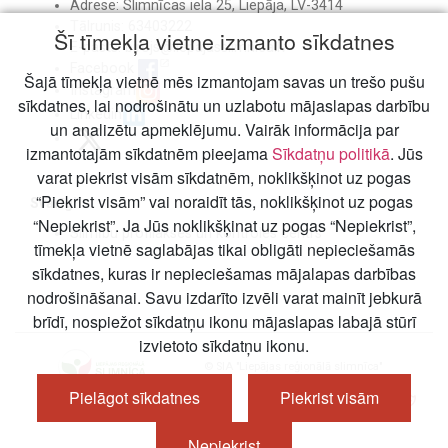
Adrese: Slimnīcas iela 25, Liepāja, LV-3414
Tālrunis: 63403222
Šī tīmekļa vietne izmanto sīkdatnes
E-pasts:
birojs@liepajasslimnica.lv
Facebook
Šajā tīmekļa vietnē mēs izmantojam savas un trešo pušu
Instagram
sīkdatnes, lai nodrošinātu un uzlabotu mājaslapas darbību
Linkedin
un analizētu apmeklējumu. Vairāk informācija par
izmantotajām sīkdatnēm pieejama
Sīkdatņu politikā
. Jūs
varat piekrist visām sīkdatnēm, noklikšķinot uz pogas
“Piekrist visām” vai noraidīt tās, noklikšķinot uz pogas
Svarīgi
“Nepiekrist”. Ja Jūs noklikšķinat uz pogas “Nepiekrist”,
Slimību profilakses un kontroles centrs
tīmekļa vietnē saglabājas tikai obligāti nepieciešamās
sīkdatnes, kuras ir nepieciešamas mājalapas darbības
nodrošināšanai. Savu izdarīto izvēli varat mainīt jebkurā
brīdī, nospiežot sīkdatņu ikonu mājaslapas labajā stūrī
izvietoto sīkdatņu ikonu.
© SIA "Liepājas reģionālā slimnīca"
Pielāgot sīkdatnes
Piekrist visām
Nepiekrist