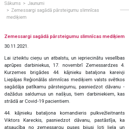
Sākums
Jaunumi
Zemessargi sagādā pārsteigumu slimnīcas
mediķiem
Zemessargi sagādā pārsteigumu slimnīcas mediķiem
30.11.2021.
Lai izteiktu cieņu un atbalstu, un iepriecinātu veselības
aprūpes darbiniekus, 17. novembrī Zemessardzes 4.
Kurzemes brigādes 44. kājnieku bataljona kareivji
Liepājas Reģionālās slimnīcas mediķiem valsts svētkos
sagādāja patīkamu pārsteigumu, pasniedzot dāvanu -
dažādus saldumus un našķus, tiem darbiniekiem, kas
strādā ar Covid-19 pacientiem.
44. kājnieku bataljona komandieris pulkvežleitnants
Viktors Kareckis, pasniedzot dāvanu, pastāstīja, ka
atsaucība no zemessargu puses bijusi ļoti liela un