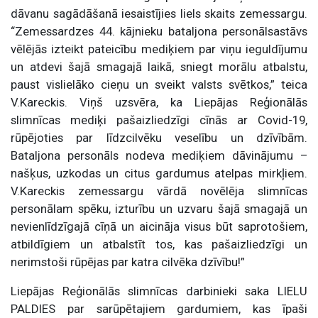
dāvanu sagādāšanā iesaistījies liels skaits zemessargu.
“Zemessardzes 44. kājnieku bataljona personālsastāvs
vēlējās izteikt pateicību mediķiem par viņu ieguldījumu
un atdevi šajā smagajā laikā, sniegt morālu atbalstu,
paust vislielāko cieņu un sveikt valsts svētkos,” teica
V.Kareckis. Viņš uzsvēra, ka Liepājas Reģionālās
slimnīcas mediķi pašaizliedzīgi cīnās ar Covid-19,
rūpējoties par līdzcilvēku veselību un dzīvībām.
Bataljona personāls nodeva mediķiem dāvinājumu –
našķus, uzkodas un citus gardumus atelpas mirkļiem.
V.Kareckis zemessargu vārdā novēlēja slimnīcas
personālam spēku, izturību un uzvaru šajā smagajā un
nevienlīdzīgajā cīņā un aicināja visus būt saprotošiem,
atbildīgiem un atbalstīt tos, kas pašaizliedzīgi un
nerimstoši rūpējas par katra cilvēka dzīvību!”
Liepājas Reģionālās slimnīcas darbinieki saka LIELU
PALDIES par sarūpētajiem gardumiem, kas īpaši