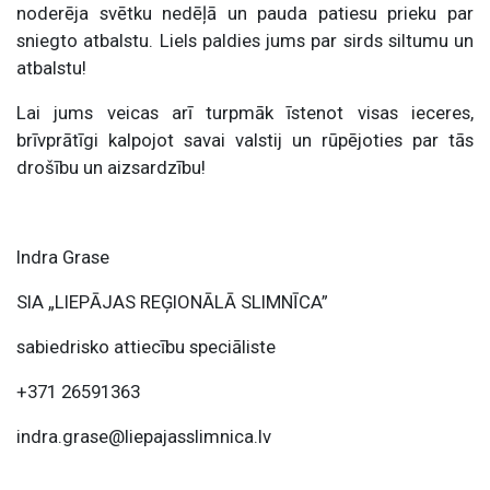
noderēja svētku nedēļā un pauda patiesu prieku par
sniegto atbalstu. Liels paldies jums par sirds siltumu un
atbalstu!
Lai jums veicas arī turpmāk īstenot visas ieceres,
brīvprātīgi kalpojot savai valstij un rūpējoties par tās
drošību un aizsardzību!
Indra Grase
SIA „LIEPĀJAS REĢIONĀLĀ SLIMNĪCA”
sabiedrisko attiecību speciāliste
+371 26591363
indra.grase@liepajasslimnica.lv