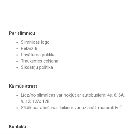
Par slimnīcu
Slimnīcas logo
Rekvizīti
Privātuma politika
Trauksmes celšana
Sīkdatņu politika
Kā mūs atrast
Līdz/no slimnīcas var nokļūt ar autobusiem: 4s; 6; 6A;
9; 12; 12A; 12B.
Sīkāk par atiešanas laikiem var uzzināt:
marsruti.lv
.
Kontakti