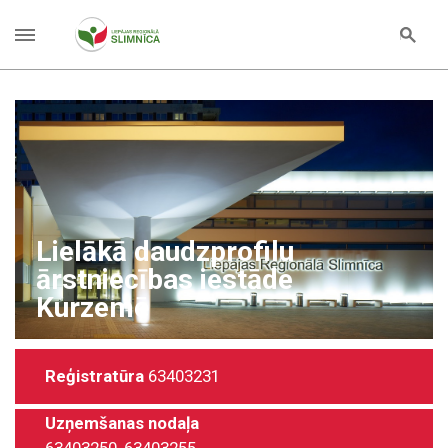
Plašākais veselības aprūpes
pakalpojumu klāsts ārpus
Rīgas
Reģistratūra
63403231
Uzņemšanas nodaļa