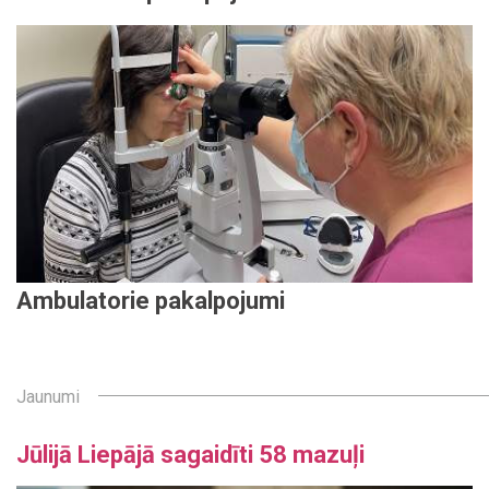
Ambulatorie pakalpojumi
Jaunumi
Jūlijā Liepājā sagaidīti 58 mazuļi