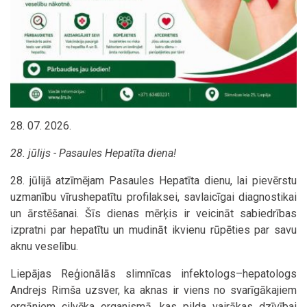
28. 07. 2026.
28. jūlijs - Pasaules Hepatīta diena!
28. jūlijā atzīmējam Pasaules Hepatīta dienu, lai pievērstu
uzmanību vīrushepatītu profilaksei, savlaicīgai diagnostikai
un ārstēšanai. Šīs dienas mērķis ir veicināt sabiedrības
izpratni par hepatītu un mudināt ikvienu rūpēties par savu
aknu veselību.
Liepājas Reģionālās slimnīcas infektologs–hepatologs
Andrejs Rimša uzsver, ka aknas ir viens no svarīgākajiem
orgāniem cilvēka organismā, kas pilda vairākas dzīvībai