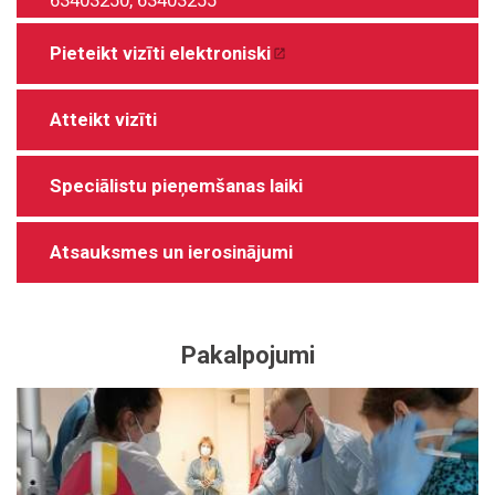
63403250
,
63403255
Pieteikt vizīti elektroniski
Atteikt vizīti
Speciālistu pieņemšanas laiki
Atsauksmes un ierosinājumi
Pakalpojumi