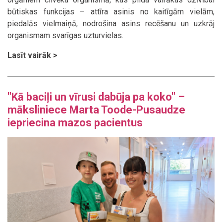
būtiskas funkcijas – attīra asinis no kaitīgām vielām,
piedalās vielmaiņā, nodrošina asins recēšanu un uzkrāj
organismam svarīgas uzturvielas.
Lasīt vairāk >
"Kā baciļi un vīrusi dabūja pa koko" –
māksliniece Marta Toode-Pusaudze
iepriecina mazos pacientus