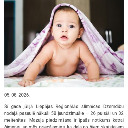
05. 08. 2026.
Šī gada jūlijā Liepājas Reģionālās slimnīcas Dzemdību
nodaļā pasaulē nākuši 58 jaundzimušie – 26 puisīši un 32
meitenītes. Mazuļa piedzimšana ir īpašs notikums katrai
ģimenei, un mēs priecājamies, ka daļa no šiem skaistajiem