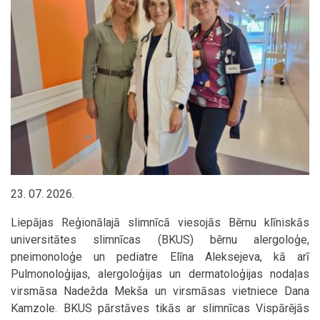
23. 07. 2026.
Liepājas Reģionālajā slimnīcā viesojās Bērnu klīniskās
universitātes slimnīcas (BKUS) bērnu alergoloģe,
pneimonoloģe un pediatre Elīna Aleksejeva, kā arī
Pulmonoloģijas, alergoloģijas un dermatoloģijas nodaļas
virsmāsa Nadežda Mekša un virsmāsas vietniece Dana
Kamzole. BKUS pārstāves tikās ar slimnīcas Vispārējās