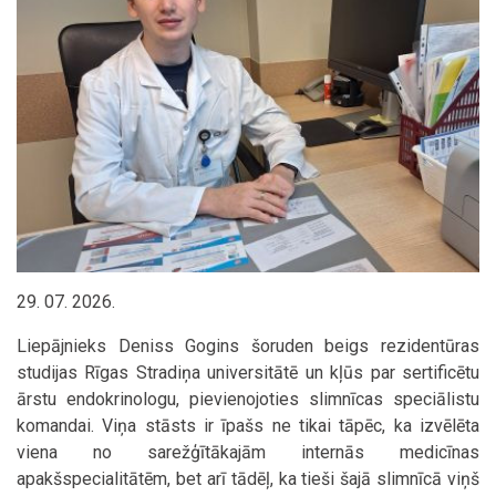
29. 07. 2026.
Liepājnieks Deniss Gogins šoruden beigs rezidentūras
studijas Rīgas Stradiņa universitātē un kļūs par sertificētu
ārstu endokrinologu, pievienojoties slimnīcas speciālistu
komandai. Viņa stāsts ir īpašs ne tikai tāpēc, ka izvēlēta
viena no sarežģītākajām internās medicīnas
apakšspecialitātēm, bet arī tādēļ, ka tieši šajā slimnīcā viņš