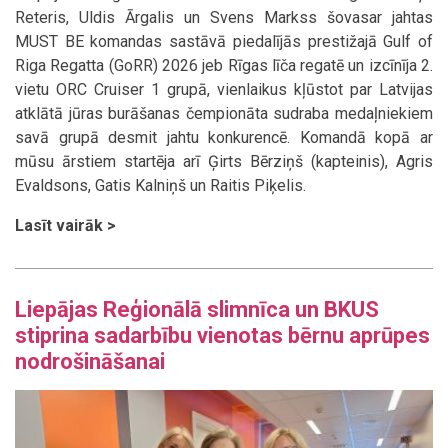
Reteris, Uldis Ārgalis un Svens Markss šovasar jahtas
MUST BE komandas sastāvā piedalījās prestižajā Gulf of
Riga Regatta (GoRR) 2026 jeb Rīgas līča regatē un izcīnīja 2.
vietu ORC Cruiser 1 grupā, vienlaikus kļūstot par Latvijas
atklātā jūras burāšanas čempionāta sudraba medaļniekiem
savā grupā desmit jahtu konkurencē. Komandā kopā ar
mūsu ārstiem startēja arī Ģirts Bērziņš (kapteinis), Agris
Evaldsons, Gatis Kalniņš un Raitis Piķelis.
Lasīt vairāk >
Liepājas Reģionālā slimnīca un BKUS
stiprina sadarbību vienotas bērnu aprūpes
nodrošināšanai