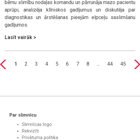
bērnu slimību nodaļas komandu un pārrunāja mazo pacientu
aprūpi, analizēja klīniskos gadījumus un diskutēja par
diagnostikas un ārstēšanas pieejām elpceļu saslimšanu
gadījumos.
Lasīt vairāk >
1
2
3
4
5
6
7
8
...
44
45
Par slimnīcu
Slimnīcas logo
Rekvizīti
Privātuma politika