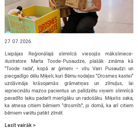
27. 07. 2026.
Liepājas Reģionālajā slimnīcā viesojās māksliniece-
ilustratore Marta Toode-Pusaudze, plašāk zināma kā
"Toode rada", kopā ar ģimeni – vīru Vairi Pusaudzi un
piecgadīgo dēlu Miķeli, kuri Bērnu nodaļas "Drosmes kastei"
uzdāvināja krāsojamās grāmatiņas un zīmuļus, lai
iepriecinātu mazos pacientus un palīdzētu viņiem slimnīcā
pavadīto laiku padarīt mierīgāku un radošāku. Miķelis saka,
ka atnesa citiem bērniem "drosmīti", jo domā, ka arī citiem
bērniem varētu patikt zīmēt.
Lasīt vairāk >