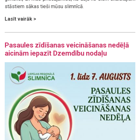
stāstiem sākas tieši mūsu slimnīcā.
Lasīt vairāk >
Pasaules zīdīšanas veicināšanas nedēļā
aicinām iepazīt Dzemdību nodaļu