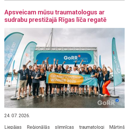
Apsveicam mūsu traumatologus ar
sudrabu prestižajā Rīgas līča regatē
24. 07. 2026.
Liepājas Reģionālās slimnīcas traumatologi Mārtiņš