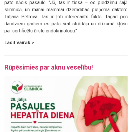
pats nācis pasaulē. "Jā, tas ir tiesa – es piedzimu šajā
slimnīcā, un manai mammai dzemdības pieņēma daktere
Tatjana Petrova. Tas ir ļoti interesants fakts. Tagad pēc
daudziem gadiem es pats šeit strādāju un drīzumā kļūšu
par sertificētu ārstu endokrinologu."
Lasīt vairāk >
Rūpēsimies par aknu veselību!