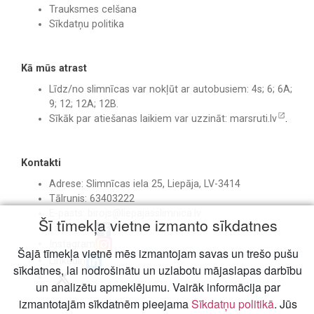
Trauksmes celšana
Sīkdatņu politika
Kā mūs atrast
Līdz/no slimnīcas var nokļūt ar autobusiem: 4s; 6; 6A;
9; 12; 12A; 12B.
Sīkāk par atiešanas laikiem var uzzināt:
marsruti.lv
.
Kontakti
Adrese: Slimnīcas iela 25, Liepāja, LV-3414
Tālrunis: 63403222
E-pasts:
birojs@liepajasslimnica.lv
Šī tīmekļa vietne izmanto sīkdatnes
Facebook
Instagram
Šajā tīmekļa vietnē mēs izmantojam savas un trešo pušu
Linkedin
sīkdatnes, lai nodrošinātu un uzlabotu mājaslapas darbību
un analizētu apmeklējumu. Vairāk informācija par
izmantotajām sīkdatnēm pieejama
Sīkdatņu politikā
. Jūs