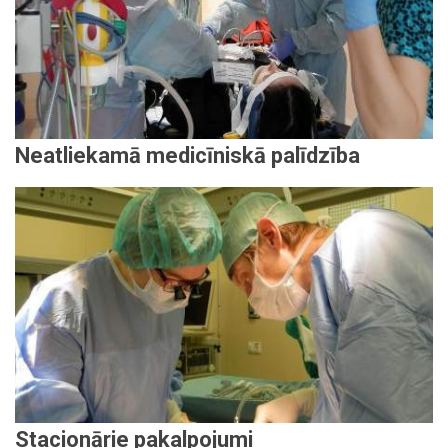
Neatliekamā medicīniskā palīdzība
Stacionārie pakalpojumi