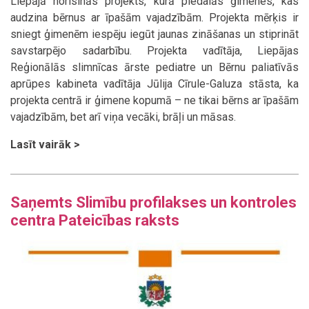
Liepājā norisinās projekts, kurā piedalās ģimenes, kas
audzina bērnus ar īpašām vajadzībām. Projekta mērķis ir
sniegt ģimenēm iespēju iegūt jaunas zināšanas un stiprināt
savstarpējo sadarbību. Projekta vadītāja, Liepājas
Reģionālās slimnīcas ārste pediatre un Bērnu paliatīvās
aprūpes kabineta vadītāja Jūlija Cīrule-Galuza stāsta, ka
projekta centrā ir ģimene kopumā – ne tikai bērns ar īpašām
vajadzībām, bet arī viņa vecāki, brāļi un māsas.
Lasīt vairāk >
Saņemts Slimību profilakses un kontroles
centra Pateicības raksts