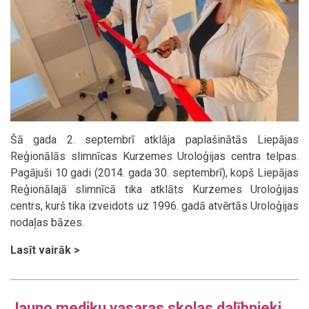
Šā gada 2. septembrī atklāja paplašinātās Liepājas
Reģionālās slimnīcas Kurzemes Uroloģijas centra telpas.
Pagājuši 10 gadi (2014. gada 30. septembrī), kopš Liepājas
Reģionālajā slimnīcā tika atklāts Kurzemes Uroloģijas
centrs, kurš tika izveidots uz 1996. gadā atvērtās Uroloģijas
nodaļas bāzes.
Lasīt vairāk >
Jauno mediķu vasaras skolas dalībnieki