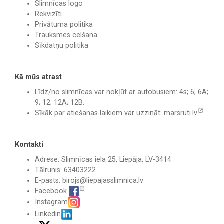
Slimnīcas logo
Rekvizīti
Privātuma politika
Trauksmes celšana
Sīkdatņu politika
Kā mūs atrast
Līdz/no slimnīcas var nokļūt ar autobusiem: 4s; 6; 6A;
9; 12; 12A; 12B.
Sīkāk par atiešanas laikiem var uzzināt:
marsruti.lv
.
Kontakti
Adrese: Slimnīcas iela 25, Liepāja, LV-3414
Tālrunis: 63403222
E-pasts:
birojs@liepajasslimnica.lv
Facebook
Instagram
Linkedin