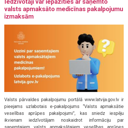
Iedzīvotāji var iepazīties ar saņemto
valsts apmaksāto medicīnas pakalpojumu
izmaksām
Valsts pārvaldes pakalpojumu portālā www.latvija.gov.lv ir
pieejams uzlabotais e-pakalpojums “Valsts apmaksātie
veselības aprūpes pakalpojumi”, kas sniedz iespēju
ikvienam iedzīvotājam noskaidrot informāciju par
saņemtajiem valsts apmaksātajiem veselības aprūpes