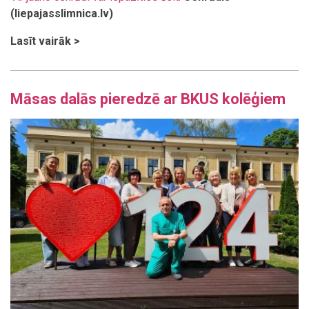
(liepajasslimnica.lv)
Lasīt vairāk >
Māsas dalās pieredzē ar BKUS kolēģiem