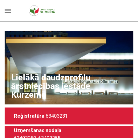
Plašākais veselības aprūpes
pakalpojumu klāsts ārpus
Rīgas
Reģistratūra
63403231
Uzņemšanas nodaļa