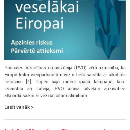
Pasaules Veselības organizācija (PVO) vērš uzmanību, ka
Eiropā katra vienpadsmitā nāve ir tieši saistīta ar alkohola
lietošanu [1]. Tāpēc šajā rudenī īpašā kampaņā, kurā
iesaistīta arī Latvija, PVO aicina cilvēkus apzināties
alkohola saikni ar vēzi un citām slimībām.
Lasīt vairāk >