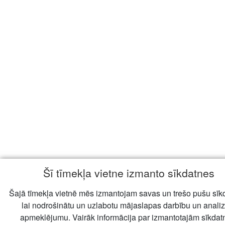
Šī tīmekļa vietne izmanto sīkdatnes
Šajā tīmekļa vietnē mēs izmantojam savas un trešo pušu sīk
lai nodrošinātu un uzlabotu mājaslapas darbību un anali
apmeklējumu. Vairāk informācija par izmantotajām sīkda