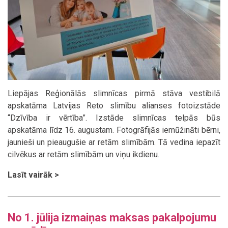
Liepājas Reģionālās slimnīcas pirmā stāva vestibilā
apskatāma Latvijas Reto slimību alianses fotoizstāde
“Dzīvība ir vērtība”. Izstāde slimnīcas telpās būs
apskatāma līdz 16. augustam. Fotogrāfijās iemūžināti bērni,
jaunieši un pieaugušie ar retām slimībām. Tā vedina iepazīt
cilvēkus ar retām slimībām un viņu ikdienu.
Lasīt vairāk >
No 1. jūlija izmaiņas maksas pakalpojumu