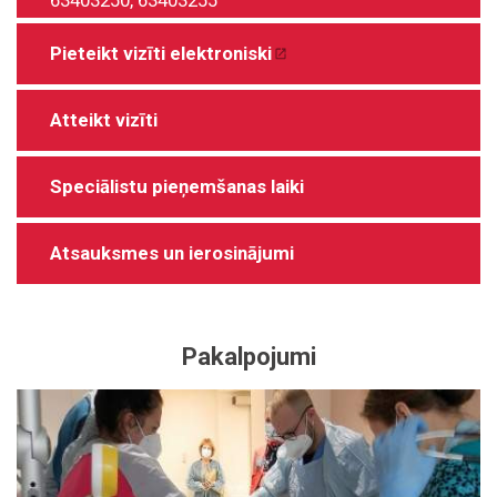
63403250
,
63403255
Pieteikt vizīti elektroniski
Atteikt vizīti
Speciālistu pieņemšanas laiki
Atsauksmes un ierosinājumi
Pakalpojumi