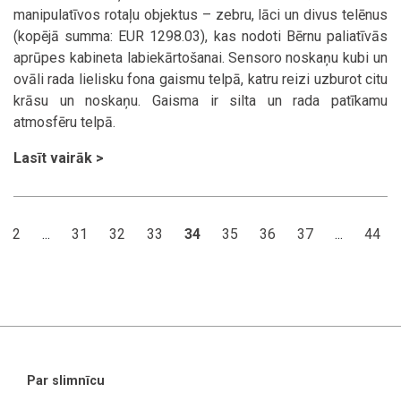
manipulatīvos rotaļu objektus – zebru, lāci un divus telēnus
(kopējā summa: EUR 1298.03), kas nodoti Bērnu paliatīvās
aprūpes kabineta labiekārtošanai. Sensoro noskaņu kubi un
ovāli rada lielisku fona gaismu telpā, katru reizi uzburot citu
krāsu un noskaņu. Gaisma ir silta un rada patīkamu
atmosfēru telpā.
Lasīt vairāk >
2
...
31
32
33
34
35
36
37
...
44
Par slimnīcu