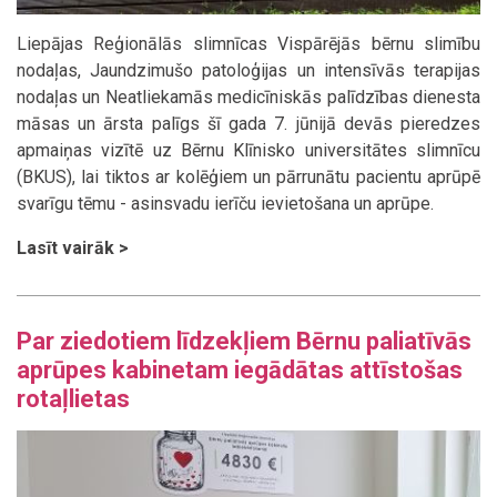
Liepājas Reģionālās slimnīcas Vispārējās bērnu slimību
nodaļas, Jaundzimušo patoloģijas un intensīvās terapijas
nodaļas un Neatliekamās medicīniskās palīdzības dienesta
māsas un ārsta palīgs šī gada 7. jūnijā devās pieredzes
apmaiņas vizītē uz Bērnu Klīnisko universitātes slimnīcu
(BKUS), lai tiktos ar kolēģiem un pārrunātu pacientu aprūpē
svarīgu tēmu - asinsvadu ierīču ievietošana un aprūpe.
Lasīt vairāk >
Par ziedotiem līdzekļiem Bērnu paliatīvās
aprūpes kabinetam iegādātas attīstošas
rotaļlietas