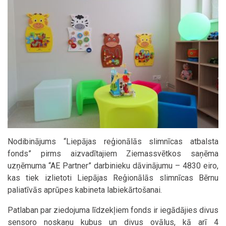
Nodibinājums “Liepājas reģionālās slimnīcas atbalsta
fonds” pirms aizvadītajiem Ziemassvētkos saņēma
uzņēmuma “AE Partner” darbinieku dāvinājumu – 4830 eiro,
kas tiek izlietoti Liepājas Reģionālās slimnīcas Bērnu
paliatīvās aprūpes kabineta labiekārtošanai.
Patlaban par ziedojuma līdzekļiem fonds ir iegādājies divus
sensoro noskaņu kubus un divus ovālus, kā arī 4