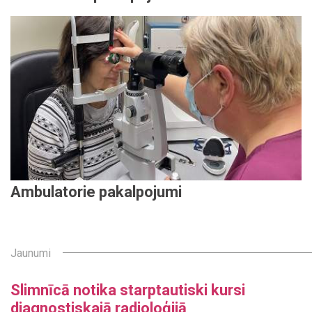
Ambulatorie pakalpojumi
Jaunumi
Slimnīcā notika starptautiski kursi
diagnostiskajā radioloģijā