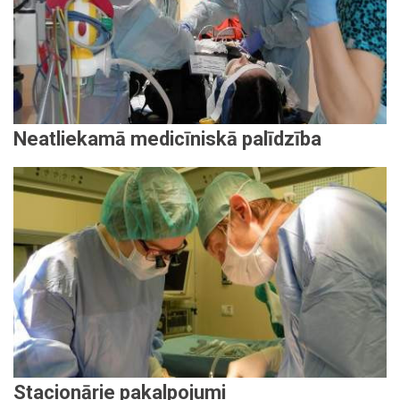
Neatliekamā medicīniskā palīdzība
Stacionārie pakalpojumi