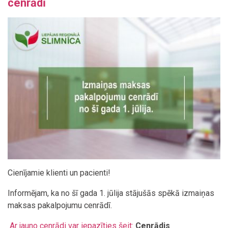
cenrādī
Cienījamie klienti un pacienti!
Informējam, ka no šī gada 1. jūlija stājušās spēkā izmaiņas
maksas pakalpojumu cenrādī.
Ar jauno cenrādi var iepazīties šeit:
Cenrādis