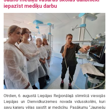
iepazīst mediķu darbu
Otrdien, 6. augustā Liepājas Reģionālajā slimnīcā viesojās
Liepājas un Dienvidkurzemes novada vidusskolēni, kuri
savu karjeru vēlas saistīt ar medicīnu. Pasākumu “Jauniešu