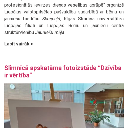
profesionālās ievirzes dienas veselības aprūpē”
organizē
Liepājas valstspilsētas pašvaldība sadarbībā ar bērnu un
jauniešu biedrību
Skrejceļš
, Rīgas Stradiņa universitātes
Liepājas filiāli un Liepājas Bērnu un jauniešu centra
struktūrvienību
Jauniešu māja
.
Lasīt vairāk >
Slimnīcā apskatāma fotoizstāde “Dzīvība
ir vērtība”